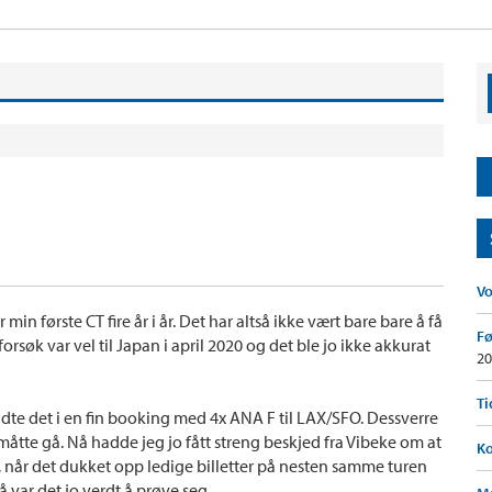
V
er min første CT fire år i år. Det har altså ikke vært bare bare å få
Fø
rsøk var vel til Japan i april 2020 og det ble jo ikke akkurat
20
Ti
ndte det i en fin booking med 4x ANA F til LAX/SFO. Dessverre
 måtte gå. Nå hadde jeg jo fått streng beskjed fra Vibeke om at
Ko
g, når det dukket opp ledige billetter på nesten samme turen
var det jo verdt å prøve seg...