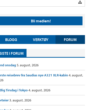
Bli medlem!
BLOGG
VERKTØY
FORUM
SISTE I FORUM
ond onsdag
5. august, 2026
rste reisebrev fra Saudias nye A321 XLR-kabin
4. august,
26
dlig Tirsdag i Tokyo
4. august, 2026
rteier
3. august, 2026