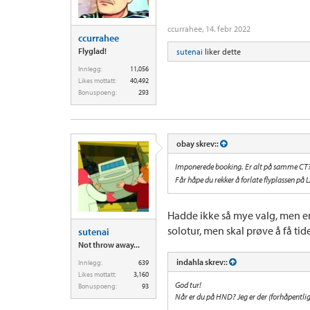
ccurrahee
,
14. febr 2022
ccurrahee
Flyglad!
sutenai
liker dette
Innlegg:
11,056
Likes mottatt:
40,492
Bonuspoeng:
293
obay skrev::
Imponerede booking. Er alt på samme CT
Får håpe du rekker å forlate flyplassen på 
Hadde ikke så mye valg, men en
solotur, men skal prøve å få tide
sutenai
Not throw away...
indahla skrev::
Innlegg:
639
Likes mottatt:
3,160
God tur!
Bonuspoeng:
93
Når er du på HND? Jeg er der (forhåpentligvi