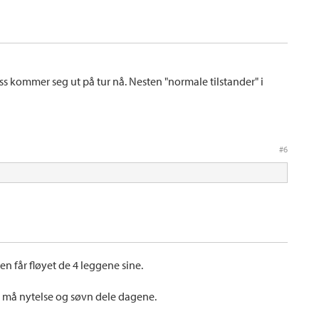
 oss kommer seg ut på tur nå. Nesten "normale tilstander" i
#6
oen får fløyet de 4 leggene sine.
er må nytelse og søvn dele dagene.