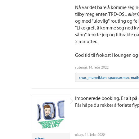
Nå var det bare å komme seg ne
tilby meg enten TRD-OSL
eller
O
og med "ulovlig" routing og feil
"Like greit å komme seg ned kv
sånn" tenkte jeg og tilbrakte n
5 minutter.
God tid til frokost i loungen og
sutenai
,
14. febr 2022
snus_mumrikken
,
spacecosmos
,
math
Imponerede booking. Er alt p
Får håpe du rekker å forlate fl
obay
,
14. febr 2022
obay