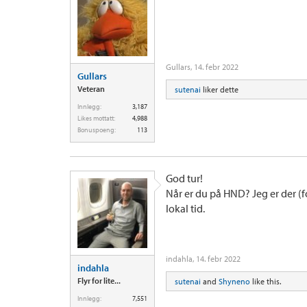
Gullars
,
14. febr 2022
Gullars
Veteran
sutenai
liker dette
Innlegg:
3,187
Likes mottatt:
4,988
Bonuspoeng:
113
God tur!
Når er du på HND? Jeg er der (fo
lokal tid.
indahla
,
14. febr 2022
indahla
Flyr for lite...
sutenai
and
Shyneno
like this.
Innlegg:
7,551