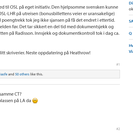
Di
d til OSL på eget initiativ. Den hjelpsomme svensken kunne
ok
SL-LHR på utreisen (bonusbillettens veier er uransakelige)
 poengtrekk tok jeg ikke sjansen på få det endret i ettertid.
SA
elden før. Det tar sikkert en del tid med dokumentsjekk og
atten på Radisson. Innsjekk og dokumentkontroll tok i dag ca.
Q 
Hv
Vi
 litt skriverier. Neste oppdatering på Heathrow!
#1
iasfe
and
50 others
like this.
å samme CT?
yplassen på LA da
#2