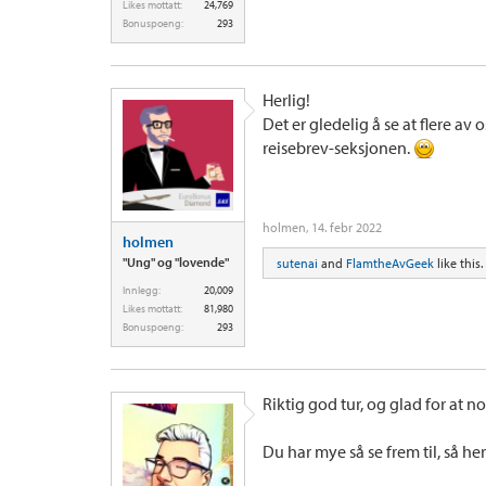
Likes mottatt:
24,769
Bonuspoeng:
293
Herlig!
Det er gledelig å se at flere av
reisebrev-seksjonen.
holmen
,
14. febr 2022
holmen
"Ung" og "lovende"
sutenai
and
FlamtheAvGeek
like this.
Innlegg:
20,009
Likes mottatt:
81,980
Bonuspoeng:
293
Riktig god tur, og glad for at n
Du har mye så se frem til, så h