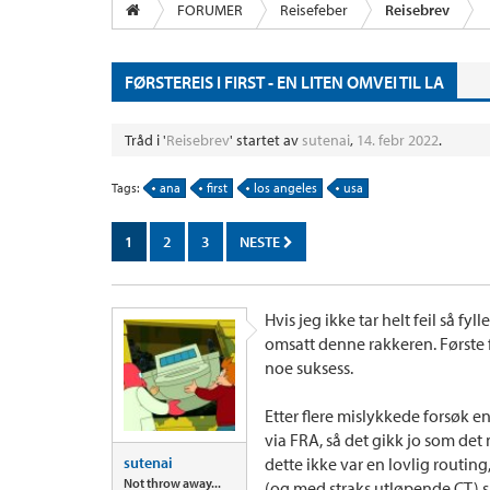
FORUMER
Reisefeber
Reisebrev
FØRSTEREIS I FIRST - EN LITEN OMVEI TIL LA
Tråd i '
Reisebrev
' startet av
sutenai
,
14. febr 2022
.
Tags:
ana
first
los angeles
usa
1
2
3
NESTE
Hvis jeg ikke tar helt feil så fyll
omsatt denne rakkeren. Første fo
noe suksess.
Etter flere mislykkede forsøk e
via FRA, så det gikk jo som det
sutenai
dette ikke var en lovlig routin
Not throw away...
(og med straks utløpende CT) så 