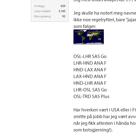
Innlegg:
639
Likes mottatt:
3,160
Jeg skulle ha notert meg navne
Bonuspoeng:
93
ikke noe regelrytteri, bare "ja
som følger:
OSL-LHR SAS Go
LHR-HND ANA F
HND-LAX ANA F
LAX-HND ANA F
HND-LHR ANA F
LHR-OSL SAS Go
OSL-TRD SAS Plus
Har hverken vært i USA eller i F
smitte på jobb har jeg vært avv
når jeg fikk attesten i hånda ho
som botsgjerning!).