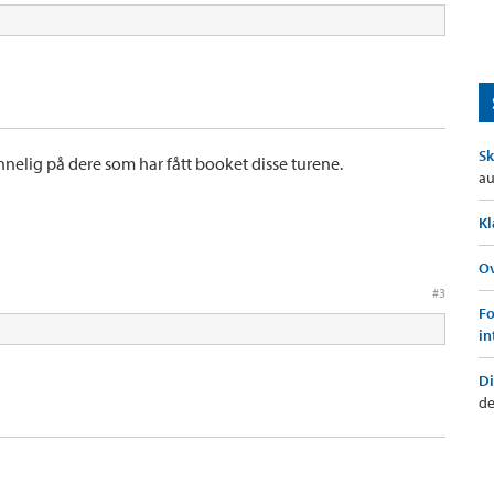
Sk
nnelig på dere som har fått booket disse turene.
au
Kl
Ov
#3
Fo
in
Di
de