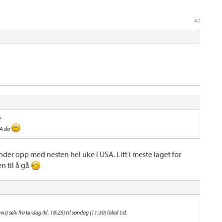
#7
?
LA da
der opp med nesten hel uke i USA. Litt i meste laget for
n til å gå
s) selv fra lørdag (kl. 18:25) til søndag (11:30) lokal tid.