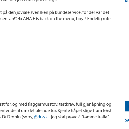
M
t på den joviale svensken på kundeservice, for der var det
jamensan!". 4x ANA F is back on the menu, boys! Endelig rute
irst før, og med flaggermusstøv, testkrav, full gjenåpning og
entende til om det ble noe tur. Kjente håpet stige fram først
s Dr.Dropin (sorry,
@drsyk
- jeg skal prøve å "tømme tralla"
S