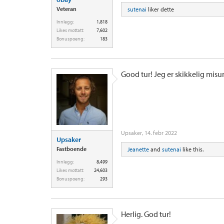
Veteran
sutenai
liker dette
Innlegg:
1,818
Likes mottatt:
7,602
Bonuspoeng:
183
Good tur! Jeg er skikkelig misu
Upsaker
,
14. febr 2022
Upsaker
Fastboende
Jeanette
and
sutenai
like this.
Innlegg:
8,499
Likes mottatt:
24,603
Bonuspoeng:
293
Herlig. God tur!