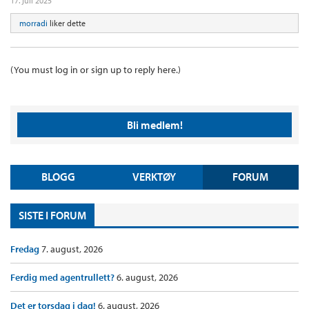
17. juli 2025
morradi
liker dette
(You must log in or sign up to reply here.)
Bli medlem!
BLOGG
VERKTØY
FORUM
SISTE I FORUM
Fredag
7. august, 2026
Ferdig med agentrullett?
6. august, 2026
Det er torsdag i dag!
6. august, 2026