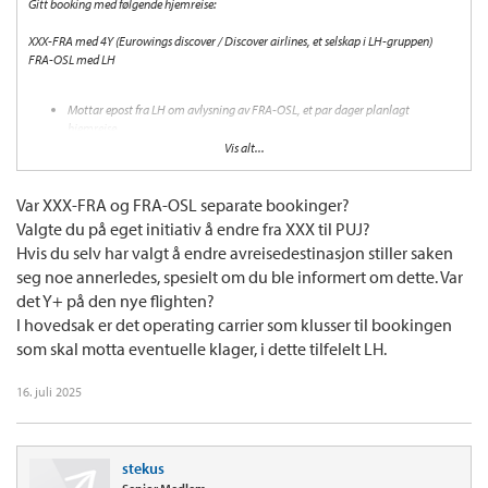
Gitt booking med følgende hjemreise:
XXX-FRA med 4Y (Eurowings discover / Discover airlines, et selskap i LH-gruppen)
FRA-OSL med LH
Mottar epost fra LH om avlysning av FRA-OSL, et par dager planlagt
hjemreise
All kontakt etter dette foregår på telefon gjennom LHs kundeservice.
Vis alt...
Ender etter mange telefonsamtaler opp med utsatt hjemreise og PUJ-FRA-
MUC-OSL noen dage senere
Var XXX-FRA og FRA-OSL separate bookinger?
XXX-FRA flyvningen ender opp med å bli nedgradert fra Y+ til Y
Valgte du på eget initiativ å endre fra XXX til PUJ?
Hvis du selv har valgt å endre avreisedestinasjon stiller saken
Skal jeg da rette to separate krav, ett for kanselleringskompenasjons og dekning av
hotell til LH og ett for nedgradering til 4Y?
seg noe annerledes, spesielt om du ble informert om dette. Var
det Y+ på den nye flighten?
I hovedsak er det operating carrier som klusser til bookingen
som skal motta eventuelle klager, i dette tilfelelt LH.
16. juli 2025
stekus