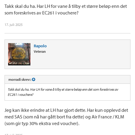
Takk skal du ha. Har LH for vane å tilby et større beløp enn det
som foreskrives av EC261 i vouchere?
17. juli 2025
Rapolo
Veteran
morradi skrev::
Takk skal du ha. Har LH for vane å tilby et større beløp enn det som foreskrives av
EC261 i vouchere?
Jeg kan ikke erindre at LH har gjort dette. Har kun opplevd det
med SAS (som nå har gått bort fra dette) og Air France / KLM
(som gir typ 30% ekstra ved voucher).