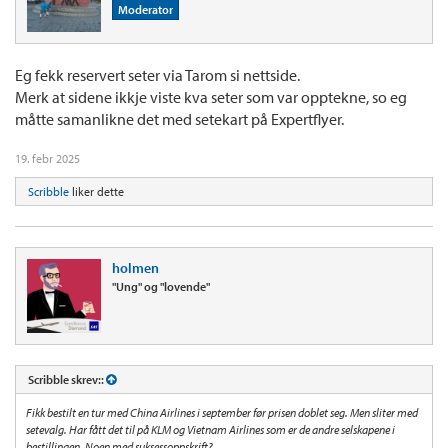
Moderator
Eg fekk reservert seter via Tarom si nettside.
Merk at sidene ikkje viste kva seter som var opptekne, so eg
måtte samanlikne det med setekart på Expertflyer.
19. febr 2025
Scribble
liker dette
holmen
"Ung" og "lovende"
Scribble skrev::
Fikk bestilt en tur med China Airlines i september før prisen doblet seg. Men sliter med
setevalg. Har fått det til på KLM og Vietnam Airlines som er de andre selskapene i
bestillingen. Noen med suksessoppskrift?