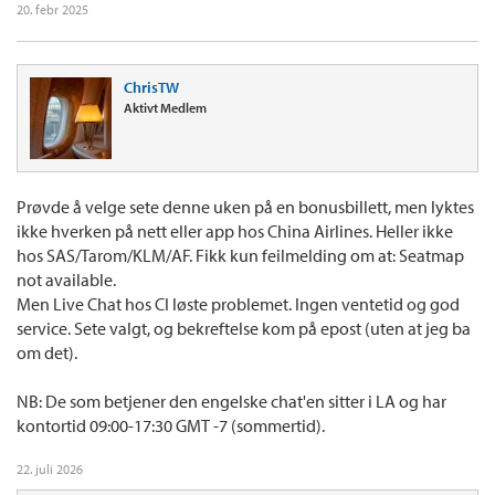
20. febr 2025
ChrisTW
Aktivt Medlem
Prøvde å velge sete denne uken på en bonusbillett, men lyktes
ikke hverken på nett eller app hos China Airlines. Heller ikke
hos SAS/Tarom/KLM/AF. Fikk kun feilmelding om at: Seatmap
not available.
Men Live Chat hos CI løste problemet. Ingen ventetid og god
service. Sete valgt, og bekreftelse kom på epost (uten at jeg ba
om det).
NB: De som betjener den engelske chat'en sitter i LA og har
kontortid 09:00-17:30 GMT -7 (sommertid).
22. juli 2026