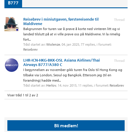
B777
Reisebrev i miniutgaven, førstereisende til
Thread
Maldivene
Bakgrunnen for turen var å prøve å korte ned vinteren litt og vi
landed tilslutt på at vi ville prøve oss på Maldivene. Vi la rimelig
fort...
Tråd startet av:
Wiolenze
,
04. jan 2025
, 77 replies, i forumet:
Reisebrev
LHR-ICN-HKG-BKK-OSL Asiana Airlines/Thai
Thread
Airways B777/A380 C
I begynnelsen av november gikk turen fra Oslo til Hong Kong og
tilbake via London, Seoul og Bangkok. Ettersom jeg (til en
forandring) hadde med...
Tråd startet av:
Herlov
,
14. nov 2015
, 11 replies, i forumet:
Reisebrev
Viser tråd 1 til 2 av 2
Bli medlem!