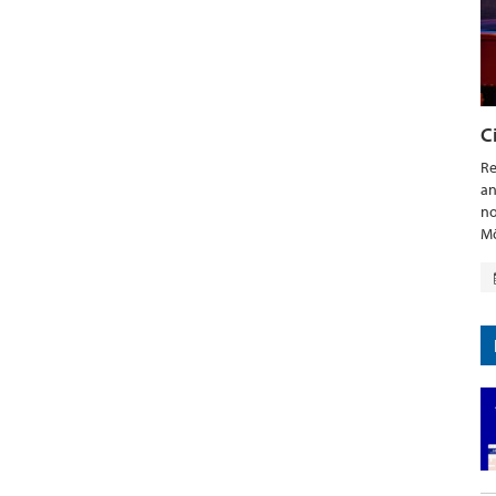
C
Re
an
no
Mö