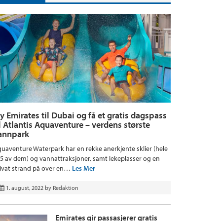
ly Emirates til Dubai og få et gratis dagspass
il Atlantis Aquaventure – verdens største
annpark
uaventure Waterpark har en rekke anerkjente sklier (hele
5 av dem) og vannattraksjoner, samt lekeplasser og en
ivat strand på over en…
Les Mer
1. august, 2022
by
Redaktion
Emirates gir passasjerer gratis