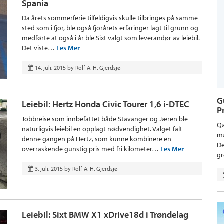
Spania
Da årets sommerferie tilfeldigvis skulle tilbringes på samme
sted som i fjor, ble også fjorårets erfaringer lagt til grunn og
medførte at også i år ble Sixt valgt som leverandør av leiebil.
Det viste…
Les Mer
14. juli, 2015
by
Rolf A. H. Gjerdsjø
G
Leiebil: Hertz Honda Civic Tourer 1,6 i-DTEC
P
Jobbreise som innbefattet både Stavanger og Jæren ble
Qa
naturligvis leiebil en opplagt nødvendighet. Valget falt
ma
denne gangen på Hertz, som kunne kombinere en
De
overraskende gunstig pris med fri kilometer…
Les Mer
gr
3. juli, 2015
by
Rolf A. H. Gjerdsjø
Leiebil: Sixt BMW X1 xDrive18d i Trøndelag