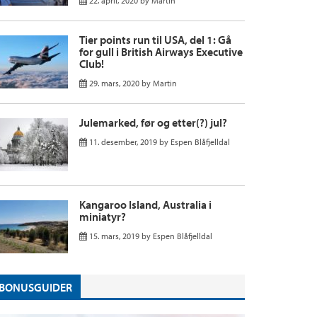
22. april, 2020
by
Martin
Tier points run til USA, del 1: Gå
for gull i British Airways Executive
Club!
29. mars, 2020
by
Martin
Julemarked, før og etter(?) jul?
11. desember, 2019
by
Espen Blåfjelldal
Kangaroo Island, Australia i
miniatyr?
15. mars, 2019
by
Espen Blåfjelldal
BONUSGUIDER