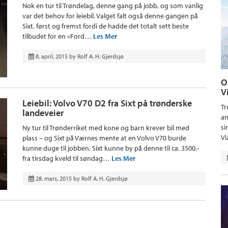
Nok en tur til Trøndelag, denne gang på jobb, og som vanlig
var det behov for leiebil. Valget falt også denne gangen på
Sixt, først og fremst fordi de hadde det totalt sett beste
tilbudet for en «Ford…
Les Mer
8. april, 2015
by
Rolf A. H. Gjerdsjø
O
V
Leiebil: Volvo V70 D2 fra Sixt på trønderske
Tr
landeveier
an
si
Ny tur til Trønderriket med kone og barn krever bil med
Vi
plass – og Sixt på Værnes mente at en Volvo V70 burde
kunne duge til jobben. Sixt kunne by på denne til ca. 3500,-
fra tirsdag kveld til søndag…
Les Mer
28. mars, 2015
by
Rolf A. H. Gjerdsjø