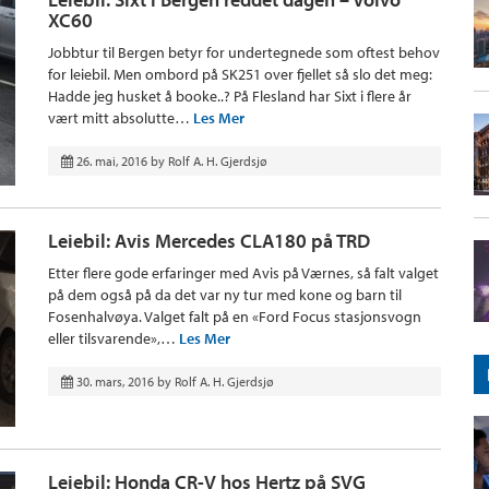
XC60
Jobbtur til Bergen betyr for undertegnede som oftest behov
for leiebil. Men ombord på SK251 over fjellet så slo det meg:
Hadde jeg husket å booke..? På Flesland har Sixt i flere år
vært mitt absolutte…
Les Mer
26. mai, 2016
by
Rolf A. H. Gjerdsjø
Leiebil: Avis Mercedes CLA180 på TRD
Etter flere gode erfaringer med Avis på Værnes, så falt valget
på dem også på da det var ny tur med kone og barn til
Fosenhalvøya. Valget falt på en «Ford Focus stasjonsvogn
eller tilsvarende»,…
Les Mer
30. mars, 2016
by
Rolf A. H. Gjerdsjø
Leiebil: Honda CR-V hos Hertz på SVG