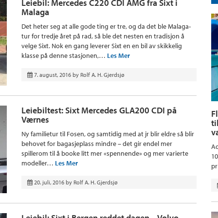
Leiebil: Mercedes C220 CDI AMG fra Sixt i
Malaga
Det heter seg at alle gode ting er tre, og da det ble Malaga-
tur for tredje året på rad, så ble det nesten en tradisjon å
velge Sixt. Nok en gang leverer Sixt en en bil av skikkelig
klasse på denne stasjonen,…
Les Mer
7. august, 2016
by
Rolf A. H. Gjerdsjø
Leiebiltest: Sixt Mercedes GLA200 CDI på
F
Værnes
t
v
Ny familietur til Fosen, og samtidig med at jr blir eldre så blir
behovet for bagasjeplass mindre – det gir endel mer
Aq
spillerom til å booke litt mer «spennende» og mer varierte
10
modeller…
Les Mer
pr
20. juli, 2016
by
Rolf A. H. Gjerdsjø
Leiebil: Sixt i Bergen reddet dagen – Volvo