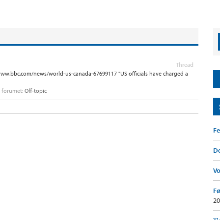
Thread
//www.bbc.com/news/world-us-canada-67699117 "US officials have charged a
 i forumet:
Off-topic
Fe
De
V
Fø
20