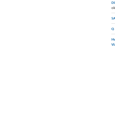
Di
ok
SA
Q 
Hv
Vi