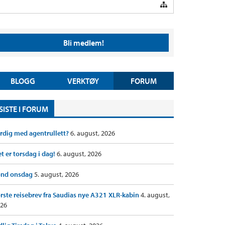
Bli medlem!
BLOGG
VERKTØY
FORUM
SISTE I FORUM
rdig med agentrullett?
6. august, 2026
t er torsdag i dag!
6. august, 2026
ond onsdag
5. august, 2026
rste reisebrev fra Saudias nye A321 XLR-kabin
4. august,
26