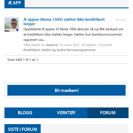
Æ APP
Æ appen (Rema 1000) støtter ikke kredittkort
Thread
lenger
Oppdaterte Æ appen til Rema 1000 akkurat nå og fikk beskjed om
at kredittkort ikke støttes lenger. Støtter kun bankkontonummer
registrert via...
Tråd startet av:
kaiarne
,
15. mars 2021
, 24 replies, i forumet:
Kredittkort, leiebil og andre bonusprogrammer
Viser tråd 1 til 1 av 1
Bli medlem!
BLOGG
VERKTØY
FORUM
SISTE I FORUM