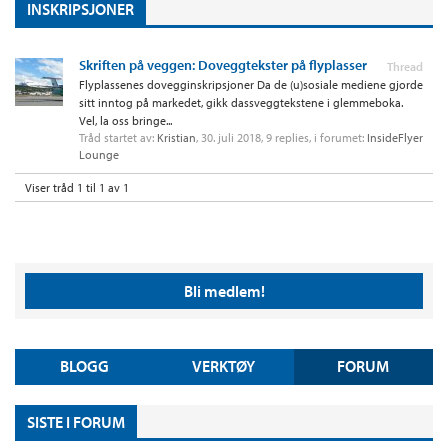
INSKRIPSJONER
Skriften på veggen: Doveggtekster på flyplasser
Thread
Flyplassenes dovegginskripsjoner Da de (u)sosiale mediene gjorde
sitt inntog på markedet, gikk dassveggtekstene i glemmeboka.
Vel, la oss bringe...
Tråd startet av:
Kristian
,
30. juli 2018
, 9 replies, i forumet:
InsideFlyer
Lounge
Viser tråd 1 til 1 av 1
Bli medlem!
BLOGG
VERKTØY
FORUM
SISTE I FORUM