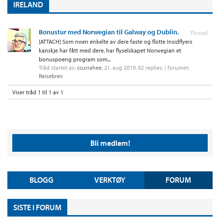
IRELAND
Bonustur med Norwegian til Galway og Dublin.
Thread
[ATTACH] Som noen enkelte av dere faste og flotte Insidflyers
kanskje har fått med dere, har flyselskapet Norwegian et
bonuspoeng program som...
Tråd startet av:
ccurrahee
,
21. aug 2019
, 82 replies, i forumet:
Reisebrev
Viser tråd 1 til 1 av 1
Bli medlem!
BLOGG
VERKTØY
FORUM
SISTE I FORUM