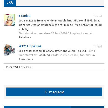
LPA
Granka!
Thread
Joda, måtte ta frem kalenderen og bla langt tilbake til 1993. En av
de første utenlandsturene alene for min del. Med SAGA tror jeg og
et billig...
Tråd startet av:
ccurrahee
,
20. febr 2026
, 33 replies, i forumet:
Reisebrev
A321LR på LPA
Thread
Jeg ønsker meg til jul at SAS setter opp A321LR på OSL - LPA :)
Tråd startet av:
RoadKing
,
21. des 2022
, 7 replies, i forumet:
SAS
EuroBonus
Viser tråd 1 til 2 av 2
Bli medlem!