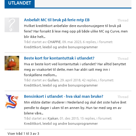
UTLANDET
Anbefalt MC til bruk på ferie mtp EB
Thread
Hvilket kredittkort anbefaler dere eurobonusjegere til bruk på
ferie? Har forsøkt å lese meg opp på både ulike MC og Curve, men
blir ikke helt...
Tråd startet av:
CHAPPiE
,
09. mai 2023
, 6 replies, i forumet:
Kredittkort, leiebil og andre bonusprogrammer
Beste kort for kontantuttak i utlandet?
Thread
Hva er beste kort ved kontantuttak i utlandet? Har alltid benyttet
meg av visakortet til dette, men har aldri satt meg inn i
forskjellene mellom...
Tråd startet av:
Gullars
,
29. april 2018
, 42 replies, i forumet:
Kredittkort, leiebil og andre bonusprogrammer
Bensinkort i utlandet - hva skal man bruke?
Thread
Min eldste datter studerer i Nederland og skal det siste halve året
pendle to dager i uken til en annen by. Hun tar med seg en av
bilene våre...
Tråd startet av:
Kjakan
,
01. des 2015
, 15 replies, i forumet:
Kredittkort, leiebil og andre bonusprogrammer
Viser tråd 1 til 3 av 3