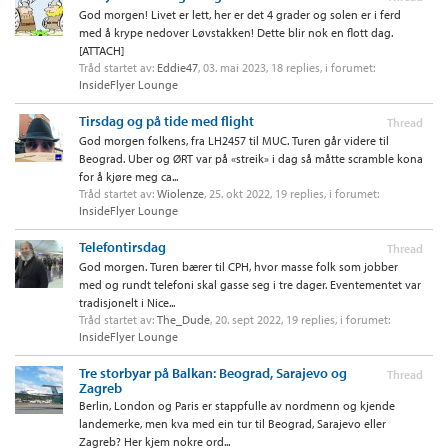
God morgen! Livet er lett, her er det 4 grader og solen er i ferd
med å krype nedover Løvstakken! Dette blir nok en flott dag.
[ATTACH]
Tråd startet av:
Eddie47
,
03. mai 2023
, 18 replies, i forumet:
InsideFlyer Lounge
Tirsdag og på tide med flight
Thread
God morgen folkens, fra LH2457 til MUC. Turen går videre til
Beograd. Uber og ØRT var på «streik» i dag så måtte scramble kona
for å kjøre meg ca...
Tråd startet av:
Wiolenze
,
25. okt 2022
, 19 replies, i forumet:
InsideFlyer Lounge
Telefontirsdag
Thread
God morgen. Turen bærer til CPH, hvor masse folk som jobber
med og rundt telefoni skal gasse seg i tre dager. Eventementet var
tradisjonelt i Nice...
Tråd startet av:
The_Dude
,
20. sept 2022
, 19 replies, i forumet:
InsideFlyer Lounge
Tre storbyar på Balkan: Beograd, Sarajevo og
Thread
Zagreb
Berlin, London og Paris er stappfulle av nordmenn og kjende
landemerke, men kva med ein tur til Beograd, Sarajevo eller
Zagreb? Her kjem nokre ord...