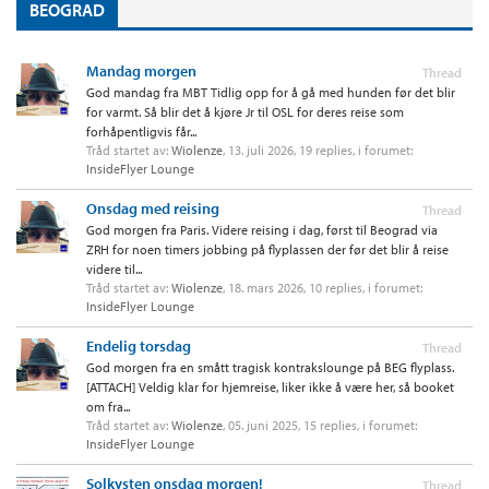
BEOGRAD
Mandag morgen
Thread
God mandag fra MBT Tidlig opp for å gå med hunden før det blir
for varmt. Så blir det å kjøre Jr til OSL for deres reise som
forhåpentligvis får...
Tråd startet av:
Wiolenze
,
13. juli 2026
, 19 replies, i forumet:
InsideFlyer Lounge
Onsdag med reising
Thread
God morgen fra Paris. Videre reising i dag, først til Beograd via
ZRH for noen timers jobbing på flyplassen der før det blir å reise
videre til...
Tråd startet av:
Wiolenze
,
18. mars 2026
, 10 replies, i forumet:
InsideFlyer Lounge
Endelig torsdag
Thread
God morgen fra en smått tragisk kontrakslounge på BEG flyplass.
[ATTACH] Veldig klar for hjemreise, liker ikke å være her, så booket
om fra...
Tråd startet av:
Wiolenze
,
05. juni 2025
, 15 replies, i forumet:
InsideFlyer Lounge
Solkysten onsdag morgen!
Thread