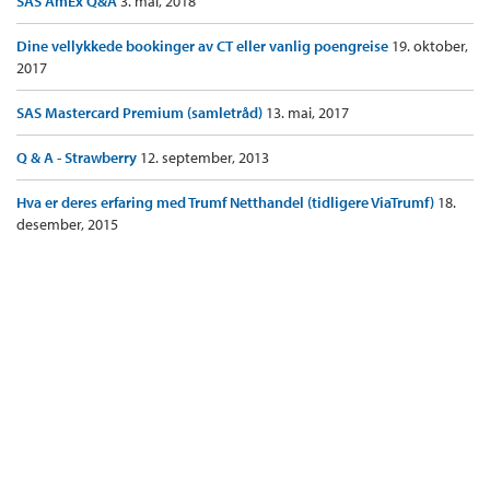
SAS AmEx Q&A
3. mai, 2018
Dine vellykkede bookinger av CT eller vanlig poengreise
19. oktober,
2017
SAS Mastercard Premium (samletråd)
13. mai, 2017
Q & A - Strawberry
12. september, 2013
Hva er deres erfaring med Trumf Netthandel (tidligere ViaTrumf)
18.
desember, 2015