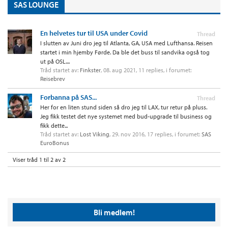
SAS LOUNGE
En helvetes tur til USA under Covid
Thread
I slutten av Juni dro jeg til Atlanta, GA, USA med Lufthansa. Reisen
startet i min hjemby Førde. Da ble det buss til sandvika også tog
ut på OSL....
Tråd startet av:
Finkster
,
08. aug 2021
, 11 replies, i forumet:
Reisebrev
Forbanna på SAS...
Thread
Her for en liten stund siden så dro jeg til LAX, tur retur på pluss.
Jeg fikk testet det nye systemet med bud-upgrade til business og
fikk dette...
Tråd startet av:
Lost Viking
,
29. nov 2016
, 17 replies, i forumet:
SAS
EuroBonus
Viser tråd 1 til 2 av 2
Bli medlem!