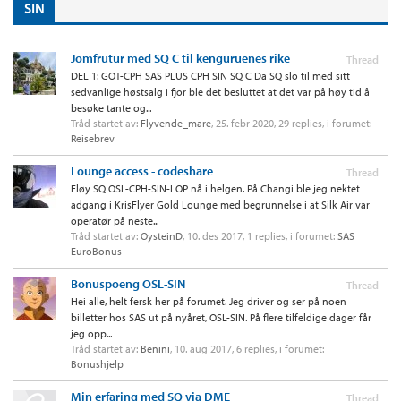
SIN
Jomfrutur med SQ C til kenguruenes rike
Thread
DEL 1: GOT-CPH SAS PLUS CPH SIN SQ C Da SQ slo til med sitt
sedvanlige høstsalg i fjor ble det besluttet at det var på høy tid å
besøke tante og...
Tråd startet av:
Flyvende_mare
,
25. febr 2020
, 29 replies, i forumet:
Reisebrev
Lounge access - codeshare
Thread
Fløy SQ OSL-CPH-SIN-LOP nå i helgen. På Changi ble jeg nektet
adgang i KrisFlyer Gold Lounge med begrunnelse i at Silk Air var
operatør på neste...
Tråd startet av:
OysteinD
,
10. des 2017
, 1 replies, i forumet:
SAS
EuroBonus
Bonuspoeng OSL-SIN
Thread
Hei alle, helt fersk her på forumet. Jeg driver og ser på noen
billetter hos SAS ut på nyåret, OSL-SIN. På flere tilfeldige dager får
jeg opp...
Tråd startet av:
Benini
,
10. aug 2017
, 6 replies, i forumet:
Bonushjelp
Min erfaring med SQ via DME
Thread