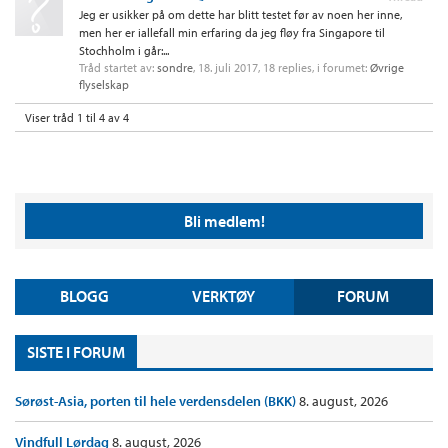
Jeg er usikker på om dette har blitt testet før av noen her inne,
men her er iallefall min erfaring da jeg fløy fra Singapore til
Stochholm i går:...
Tråd startet av:
sondre
,
18. juli 2017
, 18 replies, i forumet:
Øvrige
flyselskap
Viser tråd 1 til 4 av 4
Bli medlem!
BLOGG
VERKTØY
FORUM
SISTE I FORUM
Sørøst-Asia, porten til hele verdensdelen (BKK)
8. august, 2026
Vindfull Lørdag
8. august, 2026