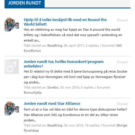
JORDEN RUNDT
Hjelp til å tolke beskjed ifb med en Round the
Thread
World billett
Hei, en slektning av meg har kjøpt en Star A around the world
billett, og i bekreftelsen, så stod det noe spesielt i anlending en
enkelt av...
Tråd startet av:
RoadKing
,
06. april 2017
, 2 replies, i forumet:
SAS
EuroBonus
Jorden rundt tur, hvilke bonuskort/program
Thread
anbefales?
Hei Er relativt ny til dette med å tjene bonuspoeng på reise, bruker
per i dag kun Norwegian sitt kort ved kjøp av Norwegian flyreiser
og andre...
Tråd startet av:
Sorebo
,
30. nov 2016
, 5 replies, i forumet:
Bonushjelp
Jorden rundt med Star Alliance
Thread
Fant ut at vi har vel ikke en tråd for denne type diskusjoner heller?
Star Alliance som SAS og Eurobonus er en del av, tilbyr reiser
jorden...
Tråd startet av:
RoadKing
,
04. nov 2016
, 19 replies, i forumet:
Øvrige
flyselskap