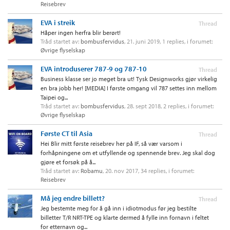
Reisebrev
EVA i streik
Thread
Håper ingen herfra blir berørt!
Tråd startet av:
bombusfervidus
,
21. juni 2019
, 1 replies, i forumet:
Øvrige flyselskap
EVA introduserer 787-9 og 787-10
Thread
Business klasse ser jo meget bra ut! Tysk Designworks gjør virkelig
en bra jobb her! [MEDIA] I første omgang vil 787 settes inn mellom
Taipei og...
Tråd startet av:
bombusfervidus
,
28. sept 2018
, 2 replies, i forumet:
Øvrige flyselskap
Første CT til Asia
Thread
Hei Blir mitt første reisebrev her på IF, så vær varsom i
forhåpningene om et utfyllende og spennende brev. Jeg skal dog
gjøre et forsøk på å...
Tråd startet av:
Robamu
,
20. nov 2017
, 34 replies, i forumet:
Reisebrev
Må jeg endre billett?
Thread
Jeg bestemte meg for å gå inn i idiotmodus før jeg bestilte
billetter T/R NRT-TPE og klarte dermed å fylle inn fornavn i feltet
for etternavn og...