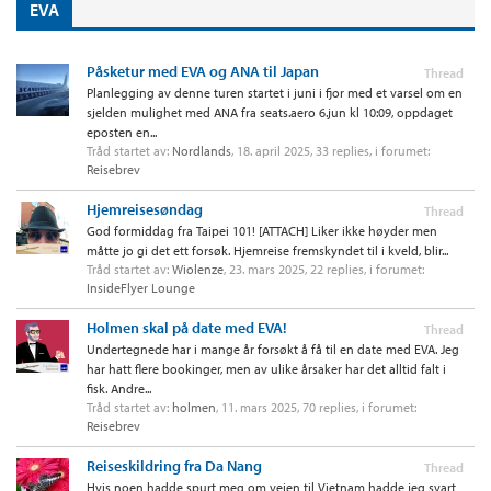
EVA
Påsketur med EVA og ANA til Japan
Thread
Planlegging av denne turen startet i juni i fjor med et varsel om en
sjelden mulighet med ANA fra seats.aero 6.jun kl 10:09, oppdaget
eposten en...
Tråd startet av:
Nordlands
,
18. april 2025
, 33 replies, i forumet:
Reisebrev
Hjemreisesøndag
Thread
God formiddag fra Taipei 101! [ATTACH] Liker ikke høyder men
måtte jo gi det ett forsøk. Hjemreise fremskyndet til i kveld, blir...
Tråd startet av:
Wiolenze
,
23. mars 2025
, 22 replies, i forumet:
InsideFlyer Lounge
Holmen skal på date med EVA!
Thread
Undertegnede har i mange år forsøkt å få til en date med EVA. Jeg
har hatt flere bookinger, men av ulike årsaker har det alltid falt i
fisk. Andre...
Tråd startet av:
holmen
,
11. mars 2025
, 70 replies, i forumet:
Reisebrev
Reiseskildring fra Da Nang
Thread
Hvis noen hadde spurt meg om veien til Vietnam hadde jeg svart