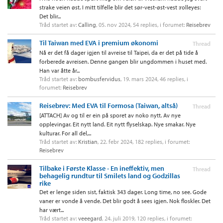
strake veien øst. I mitt tilfelle blir det sør-vest-øst-vest :rolleyes:
Det blir...
Tråd startet av:
Calling
,
05. nov 2024
, 54 replies, i forumet:
Reisebrev
Til Taiwan med EVA i premium økonomi
Thread
Nå er det få dager igjen til avreise til Taipei, da er det på tide å
forberede avreisen. Denne gangen blir ungdommen i huset med.
Han var åtte år...
Tråd startet av:
bombusfervidus
,
19. mars 2024
, 46 replies, i
forumet:
Reisebrev
Reisebrev: Med EVA til Formosa (Taiwan, altså)
Thread
[ATTACH] Av og til er ein på sporet av noko nytt. Av nye
opplevingar. Eit nytt land. Eit nytt flyselskap. Nye smakar. Nye
kulturar. For all del,...
Tråd startet av:
Kristian
,
22. febr 2024
, 182 replies, i forumet:
Reisebrev
Tilbake i Første Klasse - En ineffektiv, men
Thread
behagelig rundtur til Smilets land og Godzillas
rike
Det er lenge siden sist, faktisk 343 dager. Long time, no see. Gode
vaner er vonde å vende. Det blir godt å sees igjen. Nok floskler. Det
har vært...
Tråd startet av:
veeegard
,
24. juli 2019
, 120 replies, i forumet: