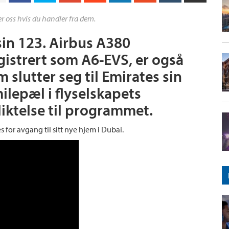
r oss hvis du handler fra dem.
sin 123. Airbus A380
egistrert som A6-EVS, er også
 slutter seg til Emirates sin
ilepæl i flyselskapets
liktelse til programmet.
 for avgang til sitt nye hjem i Dubai.