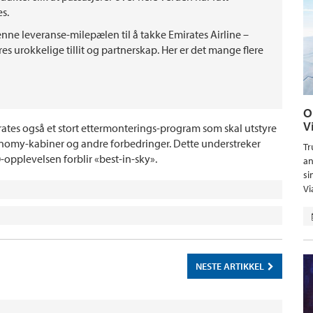
s.
nne leveranse-milepælen til å takke Emirates Airline –
es urokkelige tillit og partnerskap. Her er det mange flere
O
V
tes også et stort ettermonterings-program som skal utstyre
nomy-kabiner og andre forbedringer. Dette understreker
Tr
0-opplevelsen forblir «best-in-sky».
an
si
Vi
NESTE ARTIKKEL