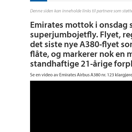
Denne siden kan inneholde links til partnere som støtte
Emirates mottok i onsdag 
superjumbojetfly. Flyet, r
det siste nye A380-flyet som
flåte, og markerer nok en m
standhaftige 21-årige forp
Se en video av Emirates Airbus A380 nr. 123 klargjøres