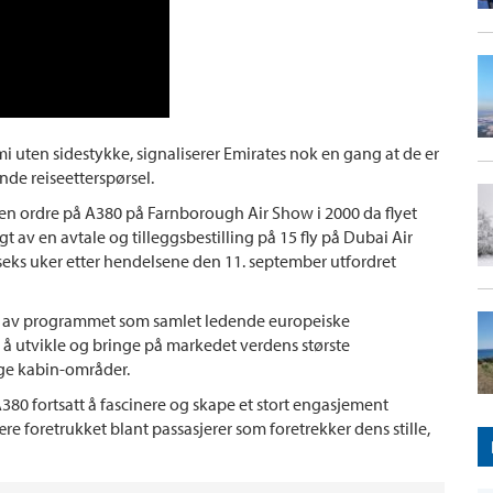
emi uten sidestykke, signaliserer Emirates nok en gang at de er
de reiseetterspørsel.
 en ordre på A380 på Farnborough Air Show i 2000 da flyet
t av en avtale og tilleggsbestilling på 15 fly på Dubai Air
 seks uker etter hendelsene den 11. september utfordret
gen av programmet som samlet ledende europeiske
 å utvikle og bringe på markedet verdens største
ige kabin-områder.
A380 fortsatt å fascinere og skape et stort engasjement
ære foretrukket blant passasjerer som foretrekker dens stille,