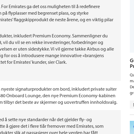
. For Emirates ga det oss muligheten til å redefinere
n på flyplasser med begrenset plass, og styrke
mirates’ flaggskipprodukt de neste årene, og en viktig pilar
rodukter, inkludert Premium Economy. Sammenligner du
, vil du vil se en rekke investeringer, forbedringer og
lsen er uten sidestykke. Vi vil gjerne takke Airbus og alle
ig for oss å introdusere mange innovative «bransjens
G
tet for Emirates’ kunder, sier Clark.
P
Qa
ma
De
 nyeste signaturprodukter om bord, inkludert private suiter
gr
e A380 Onboard Lounge, den nye Premium Economy-kabinen
ilbyr det beste av skjermer og uovertruffen innholdsvalg.
d å sette nye standarder når det gjelder fly- og
ette å gjøre det i flere tiår fremover med Emirates, som
ukter slik at passasjerer over hele verden har fått