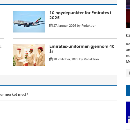
10 høydepunkter for Emirates i
2025
27. januar, 2026
by
Redaktion
C
Re
:
Emirates-uniformen gjennom 40
an
år
no
28. oktober, 2025
by
Redaktion
Mö
t er merket med
*