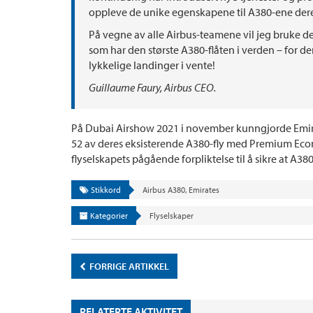
oppleve de unike egenskapene til A380-ene dere
På vegne av alle Airbus-teamene vil jeg bruke de
som har den største A380-flåten i verden – for der
lykkelige landinger i vente!
Guillaume Faury, Airbus CEO.
På Dubai Airshow 2021 i november kunngjorde Emira
52 av deres eksisterende A380-fly med Premium Eco
flyselskapets pågående forpliktelse til å sikre at A38
Stikkord
Airbus A380
,
Emirates
Kategorier
Flyselskaper
FORRIGE ARTIKKEL
RELATERTE AKTIVITET