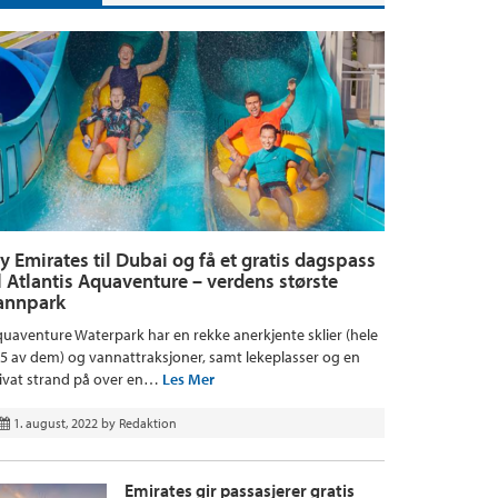
ly Emirates til Dubai og få et gratis dagspass
il Atlantis Aquaventure – verdens største
annpark
uaventure Waterpark har en rekke anerkjente sklier (hele
5 av dem) og vannattraksjoner, samt lekeplasser og en
ivat strand på over en…
Les Mer
1. august, 2022
by
Redaktion
Emirates gir passasjerer gratis