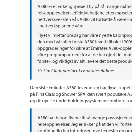
A380 er et virkelig spesielt fly på så mange måter
reiseopplevelsen, effektivt betjene etterspørsele
nettverksveksten vår. A380 vil fortsette å være E
i nettverksplanene våre.
Flyet vi mottar onsdag har våre nyeste kabinp
den med vår aller første A380 levert tilbake i 2008
oppgraderinger for sikre at Emirates A380-oppleve
våre programpartnere for at de har gjort det mul
første», og viktigst av alt, levere det beste produk
Sir Tim Clark, president i Emirates Airlines.
Den siste Emirates A380-leveransen har flyselskapets
på First Class og Shower SPA, den svært populær
og de nyeste underholdningssystemene ombord som t
A380 har berørt livene til så mange passasjerer ve
reiseopplevelser. Jeg er sikker på at den vil forts
kontinuerlig har introdusert nye tjenester og prod