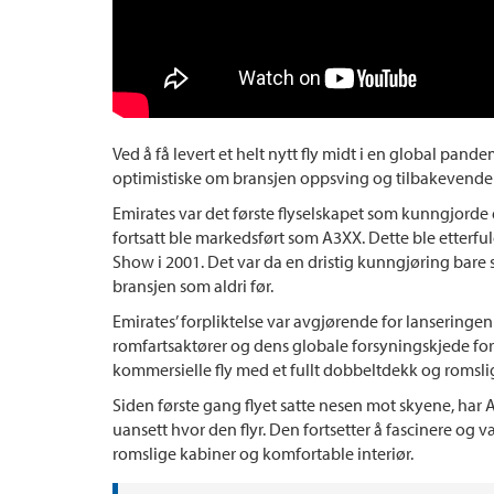
Ved å få levert et helt nytt fly midt i en global pand
optimistiske om bransjen oppsving og tilbakevenden
Emirates var det første flyselskapet som kunngjorde
fortsatt ble markedsført som A3XX. Dette ble etterfulg
Show i 2001. Det var da en dristig kunngjøring bare
bransjen som aldri før.
Emirates’ forpliktelse var avgjørende for lanserin
romfartsaktører og dens globale forsyningskjede for
kommersielle fly med et fullt dobbeltdekk og romsl
Siden første gang flyet satte nesen mot skyene, har 
uansett hvor den flyr. Den fortsetter å fascinere og v
romslige kabiner og komfortable interiør.