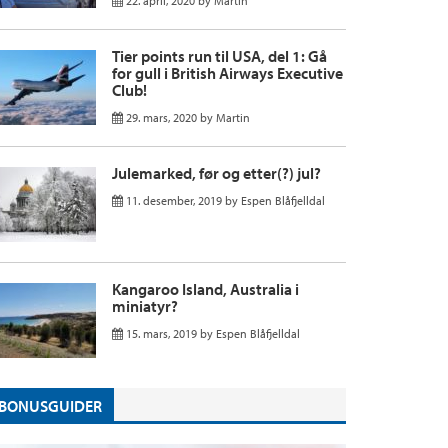
22. april, 2020
by
Martin
Tier points run til USA, del 1: Gå
for gull i British Airways Executive
Club!
29. mars, 2020
by
Martin
Julemarked, før og etter(?) jul?
11. desember, 2019
by
Espen Blåfjelldal
Kangaroo Island, Australia i
miniatyr?
15. mars, 2019
by
Espen Blåfjelldal
BONUSGUIDER