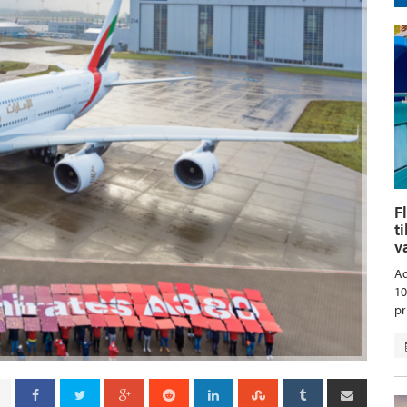
F
t
v
Aq
10
pr