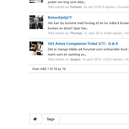
prater om ting som ikke...
Tråd startet av:
holmen
,
26. okt 2018
, 4 replies, i forume
Bonushjelp!?!
Her kan du komme med forslag til en lur måte å bruk
bruken av disse? Spør her...
Tråd startet av:
Thomas
,
12. sept 2013
, 4,434 replies, i 
SAS Amex Companion Ticket (CT) - Q & A
Det er mange tråder på forumet som omhandler bruk a
ment som en samling av...
Tråd startet av:
Jørgen
,
14. april 2015
, 13,532 replies, i 
Viser tråd 1 til 16 av 16
Tags