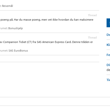
t:
Reisemål
Thread
e poeng på. Har du masse poeng, men vet ikke hvordan du kan maksimere
forumet:
Bonushjelp
De
Thread
v Companion Ticket (CT) fra SAS American Express Card. Denne tråden er
Kl
forumet:
SAS EuroBonus
Fe
Di
de
Ti