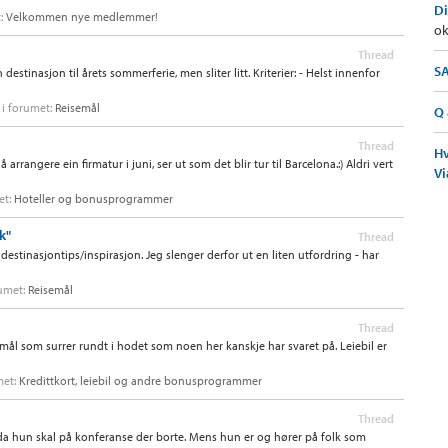
Di
t:
Velkommen nye medlemmer!
ok
Thread
SA
estinasjon til årets sommerferie, men sliter litt. Kriterier: - Helst innenfor
, i forumet:
Reisemål
Q 
Thread
Hv
rangere ein firmatur i juni, ser ut som det blir tur til Barcelona.:) Aldri vert
Vi
et:
Hoteller og bonusprogrammer
k"
Thread
destinasjontips/inspirasjon. Jeg slenger derfor ut en liten utfordring - har
rumet:
Reisemål
Thread
smål som surrer rundt i hodet som noen her kanskje har svaret på. Leiebil er
umet:
Kredittkort, leiebil og andre bonusprogrammer
Thread
da hun skal på konferanse der borte. Mens hun er og hører på folk som