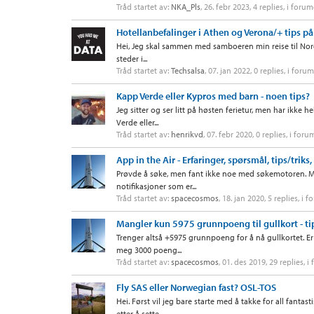
Tråd startet av:
NKA_Pls
,
26. febr 2023
, 4 replies, i foru
Hotellanbefalinger i Athen og Verona/+ tips på
Hei, Jeg skal sammen med samboeren min reise til Nord I
steder i...
Tråd startet av:
Techsalsa
,
07. jan 2022
, 0 replies, i foru
Kapp Verde eller Kypros med barn - noen tips?
Jeg sitter og ser litt på høsten ferietur, men har ikke 
Verde eller...
Tråd startet av:
henrikvd
,
07. febr 2020
, 0 replies, i foru
App in the Air - Erfaringer, spørsmål, tips/triks
Prøvde å søke, men fant ikke noe med søkemotoren. Men
notifikasjoner som er...
Tråd startet av:
spacecosmos
,
18. jan 2020
, 5 replies, i 
Mangler kun 5975 grunnpoeng til gullkort - ti
Trenger altså +5975 grunnpoeng for å nå gullkortet. Er 
meg 3000 poeng...
Tråd startet av:
spacecosmos
,
01. des 2019
, 29 replies, 
Fly SAS eller Norwegian fast? OSL-TOS
Hei. Først vil jeg bare starte med å takke for all fanta
etter å sette...