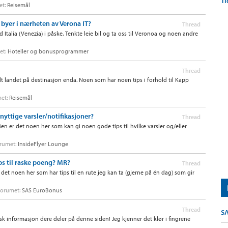
Ti
met:
Reisemål
 byer i nærheten av Verona IT?
Thread
talia (Venezia) i påske. Tenkte leie bil og ta oss til Veronoa og noen andre
met:
Hoteller og bonusprogrammer
Thread
helt landet på destinasjon enda. Noen som har noen tips i forhold til Kapp
met:
Reisemål
, nyttige varsler/notifikasjoner?
Thread
 er det noen her som kan gi noen gode tips til hvilke varsler og/eller
forumet:
InsideFlyer Lounge
ps til raske poeng? MR?
Thread
det noen her som har tips til en rute jeg kan ta (gjerne på én dag) som gir
i forumet:
SAS EuroBonus
Thread
S
stisk informasjon dere deler på denne siden! Jeg kjenner det klør i fingrene