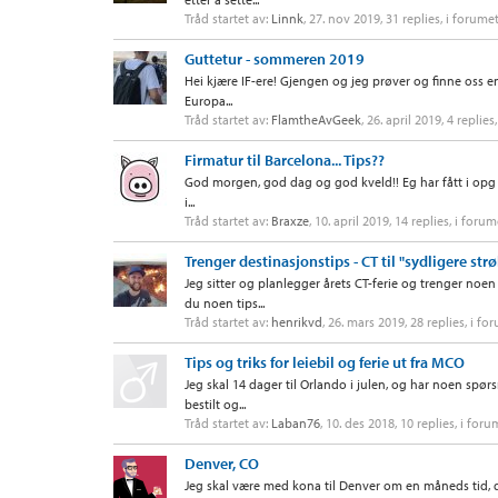
Tråd startet av:
Linnk
,
27. nov 2019
, 31 replies, i forume
Guttetur - sommeren 2019
Hei kjære IF-ere! Gjengen og jeg prøver og finne oss en d
Europa...
Tråd startet av:
FlamtheAvGeek
,
26. april 2019
, 4 replies
Firmatur til Barcelona... Tips??
God morgen, god dag og god kveld!! Eg har fått i opg å ar
i...
Tråd startet av:
Braxze
,
10. april 2019
, 14 replies, i forum
Trenger destinasjonstips - CT til "sydligere strø
Jeg sitter og planlegger årets CT-ferie og trenger noen 
du noen tips...
Tråd startet av:
henrikvd
,
26. mars 2019
, 28 replies, i fo
Tips og triks for leiebil og ferie ut fra MCO
Jeg skal 14 dager til Orlando i julen, og har noen spør
bestilt og...
Tråd startet av:
Laban76
,
10. des 2018
, 10 replies, i for
Denver, CO
Jeg skal være med kona til Denver om en måneds tid, 