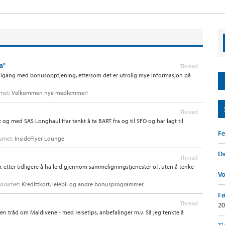
a"
Thread
å satt igang med bonusopptjening, ettersom det er utrolig mye informasjon på
umet:
Velkommen nye medlemmer!
Thread
it og med SAS Longhaul Har tenkt å ta BART fra og til SFO og har lagt til
Fe
orumet:
InsideFlyer Lounge
De
Thread
r, etter tidligere å ha leid gjennom sammeligningstjenester o.l. uten å tenke
V
i forumet:
Kredittkort, leiebil og andre bonusprogrammer
Fø
Thread
20
egen tråd om Maldivene - med reisetips, anbefalinger m.v. Så jeg tenkte å