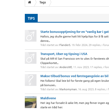
Tags
TIPS
Starte bonusopptjening for en "vanlig kar i gat
Hallois, jeg skulle gjerne hatt litt hjelp/tips for å f
denne...
Tråd startet av:
Flander5
,
19. febr 2024
, 29 replies, i for
Transport, Uber og tipsing i USA
Skal på MR til San Fransisco om to uker. Er førstereis d
Clipperkortet...
Tråd startet av:
AndersWE
,
11. nov 2023
, 17 replies, i f
Makse tilbud/bonus ved førstegangsleie av bil
Hei folkens! Skal leie bil for første gang på egen bruke
på bonuser...
Tråd startet av:
Markomyman
,
16. aug 2023
, 8 replies, 
Maldivene
Hei! Jeg har forsøkt å søke litt, men jeg finner ingen 
starte en tråd her: