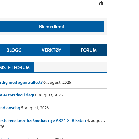
Bli medlem!
BLOGG
VERKTØY
FORUM
SISTE I FORUM
rdig med agentrullett?
6. august, 2026
t er torsdag i dag!
6. august, 2026
ond onsdag
5. august, 2026
rste reisebrev fra Saudias nye A321 XLR-kabin
4. august,
26