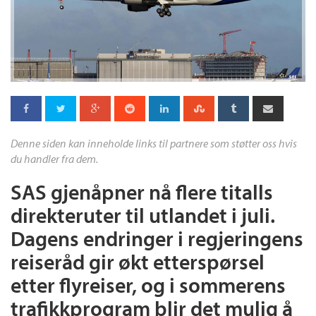
Denne siden kan inneholde links til partnere som støtter oss hvis
du handler fra dem.
SAS gjenåpner nå flere titalls
direkteruter til utlandet i juli.
Dagens endringer i regjeringens
reiseråd gir økt etterspørsel
etter flyreiser, og i sommerens
trafikkprogram blir det mulig å