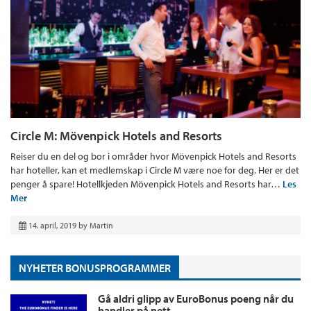
Circle M: Mövenpick Hotels and Resorts
Reiser du en del og bor i områder hvor Mövenpick Hotels and Resorts
har hoteller, kan et medlemskap i Circle M være noe for deg. Her er det
penger å spare! Hotellkjeden Mövenpick Hotels and Resorts har…
Les
Mer
14. april, 2019
by
Martin
NYHETER BONUSPROGRAMMER
Gå aldri glipp av EuroBonus poeng når du
handler på nett