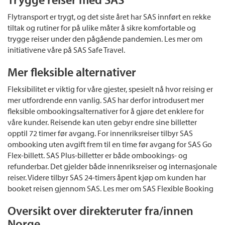
Flytransport er trygt, og det siste året har SAS innført en rekke
tiltak og rutiner for på ulike måter å sikre komfortable og
trygge reiser under den pågående pandemien. Les mer om
initiativene våre på SAS Safe Travel.
Mer fleksible alternativer
Fleksibilitet er viktig for våre gjester, spesielt nå hvor reising er
mer utfordrende enn vanlig. SAS har derfor introdusert mer
fleksible ombookingsalternativer for å gjøre det enklere for
våre kunder. Reisende kan uten gebyr endre sine billetter
opptil 72 timer før avgang. For innenriksreiser tilbyr SAS
ombooking uten avgift frem til en time før avgang for SAS Go
Flex-billett. SAS Plus-billetter er både ombookings- og
refunderbar. Det gjelder både innenriksreiser og internasjonale
reiser. Videre tilbyr SAS 24-timers åpent kjøp om kunden har
booket reisen gjennom SAS. Les mer om SAS Flexible Booking
Oversikt over direkteruter fra/innen
Norge