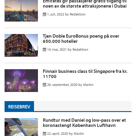
Emirates gir passasjerer gratis tilgang til
noen av de største attraksjonene i Dubai
1. juli, 2022
by
Redaktion
Tjen Doble EuroBonus poeng på over
650.000 hoteller
14. mai, 2021
by
Redaktion
Finnair business class til Singapore fra kr.
11700
26. september, 2020
by
Martin
REISEBREV
Rundtur med Daniel og low-pass over et
koronastengt København Lufthavn
22. april, 2020
by
Martin