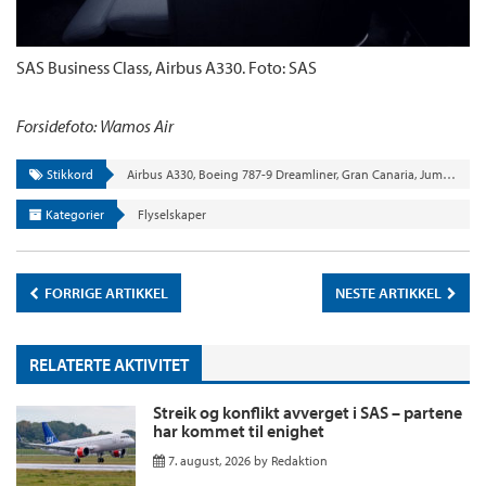
SAS Business Class, Airbus A330. Foto: SAS
Forsidefoto: Wamos Air
Stikkord
Airbus A330
,
Boeing 787-9 Dreamliner
,
Gran Canaria
,
Jumbojet
,
n
Kategorier
Flyselskaper
FORRIGE ARTIKKEL
NESTE ARTIKKEL
RELATERTE AKTIVITET
Streik og konflikt avverget i SAS – partene
har kommet til enighet
7. august, 2026
by
Redaktion