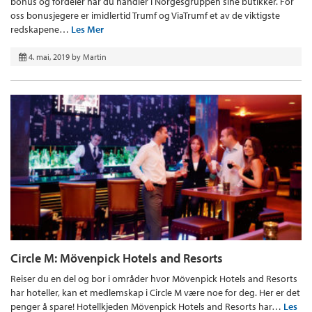
bonus og fordeler når du handler i Norgesgruppen sine butikker. For
oss bonusjegere er imidlertid Trumf og ViaTrumf et av de viktigste
redskapene…
Les Mer
4. mai, 2019
by
Martin
Circle M: Mövenpick Hotels and Resorts
Reiser du en del og bor i områder hvor Mövenpick Hotels and Resorts
har hoteller, kan et medlemskap i Circle M være noe for deg. Her er det
penger å spare! Hotellkjeden Mövenpick Hotels and Resorts har…
Les