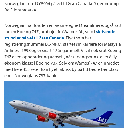
Norwegian rute DY8406 på vei til Gran Canaria. Skjermdump
fra Flightradar24.
Norwegian har foruten en av sine egne Dreamlinere, også satt
inn en Boeing 747 jumbojet fra Wamos Air, som i
skrivende
stund er på vei til Gran Canaria
. Flyet som har
registreringsnummer EC-MRM, startet sin karriere for Malaysia
Airlines i 1998 og er snart 22 år gammelt. Vi vil nok si at Boeing
747 er en oppgradering uansett, når utgangspunktet er å fly
økonomiklasse i Boeing 737. Selv om Wamos’ 747 er innredet
med hele 455 seter, kan flyet faktisk by på litt bedre benplass
enn i Norwegians 737-kabin.