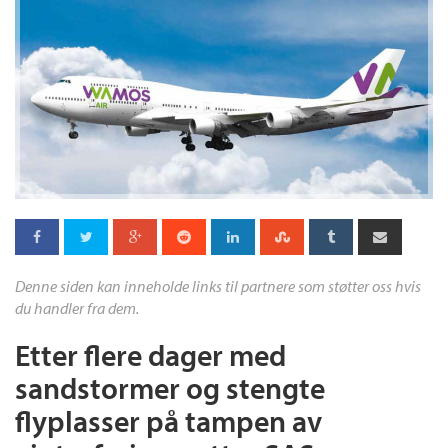
Denne siden kan inneholde links til partnere som støtter oss hvis
du handler fra dem.
Etter flere dager med
sandstormer og stengte
flyplasser på tampen av