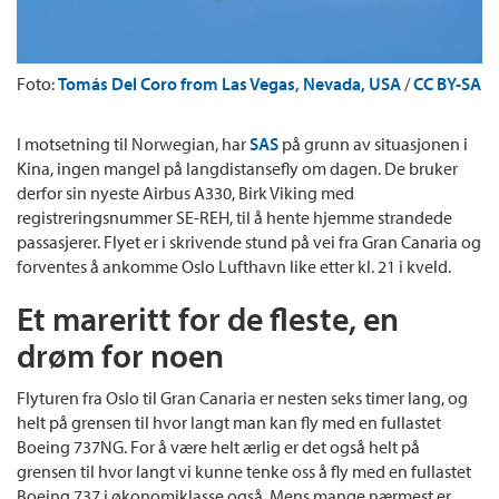
Foto:
Tomás Del Coro from Las Vegas, Nevada, USA
/
CC BY-SA
I motsetning til Norwegian, har
SAS
på grunn av situasjonen i
Kina, ingen mangel på langdistansefly om dagen. De bruker
derfor sin nyeste Airbus A330, Birk Viking med
registreringsnummer SE-REH, til å hente hjemme strandede
passasjerer. Flyet er i skrivende stund på vei fra Gran Canaria og
forventes å ankomme Oslo Lufthavn like etter kl. 21 i kveld.
Et mareritt for de fleste, en
drøm for noen
Flyturen fra Oslo til Gran Canaria er nesten seks timer lang, og
helt på grensen til hvor langt man kan fly med en fullastet
Boeing 737NG. For å være helt ærlig er det også helt på
grensen til hvor langt vi kunne tenke oss å fly med en fullastet
Boeing 737 i økonomiklasse også. Mens mange nærmest er