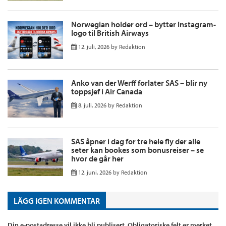
Norwegian holder ord – bytter Instagram-
logo til British Airways
12. juli, 2026
by
Redaktion
Anko van der Werff forlater SAS – blir ny
toppsjef i Air Canada
8. juli, 2026
by
Redaktion
SAS åpner i dag for tre hele fly der alle
seter kan bookes som bonusreiser – se
hvor de går her
12. juni, 2026
by
Redaktion
LÄGG IGEN KOMMENTAR
Din e-postadresse vil ikke bli publisert.
Obligatoriske felt er merket