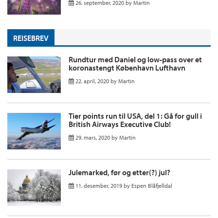
26. september, 2020
by
Martin
REISEBREV
Rundtur med Daniel og low-pass over et
koronastengt København Lufthavn
22. april, 2020
by
Martin
Tier points run til USA, del 1: Gå for gull i
British Airways Executive Club!
29. mars, 2020
by
Martin
Julemarked, før og etter(?) jul?
11. desember, 2019
by
Espen Blåfjelldal