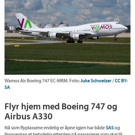
Wamos Air Boeing 747 EC-MRM. Foto:
Juke Schweizer
/
CC BY-
SA
Flyr hjem med Boeing 747 og
Airbus A330
Nå som flyplassene endelig er åpne igjen har både
SAS
og
Norwegian et betydelig etterslep på passasjerer som skal til