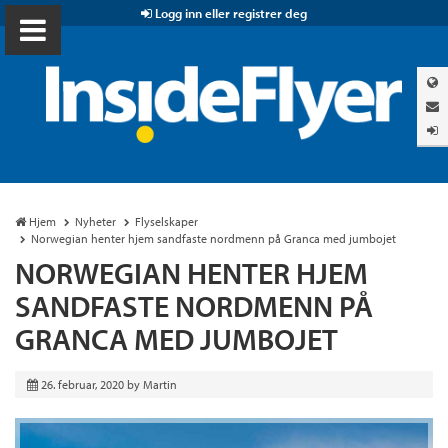
Logg inn eller registrer deg
Hjem
Nyheter
Flyselskaper
Norwegian henter hjem sandfaste nordmenn på Granca med jumbojet
NORWEGIAN HENTER HJEM
SANDFASTE NORDMENN PÅ
GRANCA MED JUMBOJET
26. februar, 2020
by
Martin