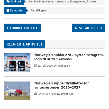
Stikkord
Genéve
,
Manchester
,
norwegian
,
Rutenyheder
,
Tromsø
Kategorier
Flyselskaper
FORRIGE ARTIKKEL
NESTE ARTIKKEL
RELATERTE AKTIVITET
Norwegian holder ord – bytter Instagram-
logo til British Airways
12. juli, 2026
by
Redaktion
Norwegian slipper flybilletter for
vintersesongen 2026–2027
5. februar, 2026
by
Redaktion