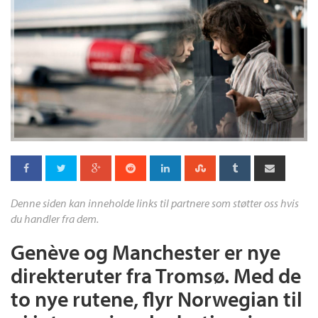
Denne siden kan inneholde links til partnere som støtter oss hvis
du handler fra dem.
Genève og Manchester er nye
direkteruter fra Tromsø. Med de
to nye rutene, flyr Norwegian til