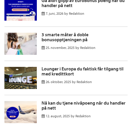
Gå aldri glipp av EuroBonus poeng når du
handler på nett
7. juni, 2026
by
Redaktion
3 smarte måter å doble
bonusopptjeningen på
25. november, 2025
by
Redaktion
Lounger i Europa du faktisk får tilgang til
med kredittkort
26. oktober, 2025
by
Redaktion
Nå kan du tjene nivåpoeng når du handler
på nett
12. august, 2025
by
Redaktion