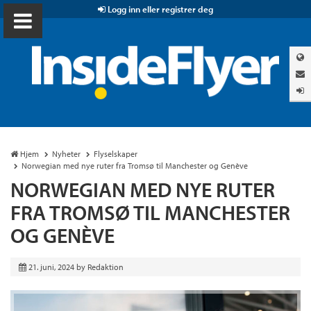
Logg inn eller registrer deg
Hjem
Nyheter
Flyselskaper
Norwegian med nye ruter fra Tromsø til Manchester og Genève
NORWEGIAN MED NYE RUTER
FRA TROMSØ TIL MANCHESTER
OG GENÈVE
21. juni, 2024
by
Redaktion