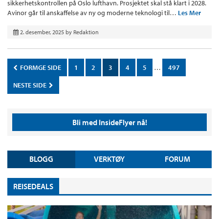
sikkerhetskontrollen på Oslo lufthavn. Prosjektet skal stå klart i 2028.
Avinor går til anskaffelse av ny og moderne teknologi til…
Les Mer
2. desember, 2025
by
Redaktion
FORMGE SIDE
1
2
3
4
5
…
497
NESTE SIDE
Bli med InsideFlyer nå!
BLOGG
VERKTØY
FORUM
REISEDEALS