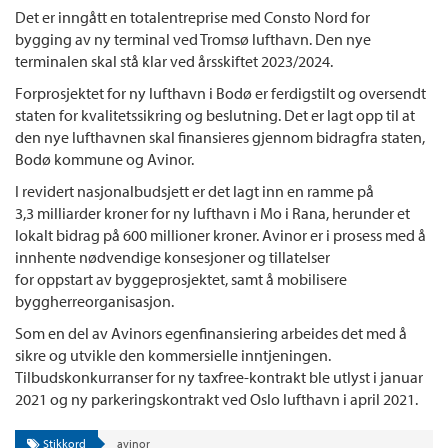
Det er inngått en totalentreprise med Consto Nord for
bygging av ny terminal ved Tromsø lufthavn. Den nye
terminalen skal stå klar ved årsskiftet 2023/2024.
Forprosjektet for ny lufthavn i Bodø er ferdigstilt og oversendt
staten for kvalitetssikring og beslutning. Det er lagt opp til at
den nye lufthavnen skal finansieres gjennom bidragfra staten,
Bodø kommune og Avinor.
I revidert nasjonalbudsjett er det lagt inn en ramme på
3,3 milliarder kroner for ny lufthavn i Mo i Rana, herunder et
lokalt bidrag på 600 millioner kroner. Avinor er i prosess med å
innhente nødvendige konsesjoner og tillatelser
for oppstart av byggeprosjektet, samt å mobilisere
byggherreorganisasjon.
Som en del av Avinors egenfinansiering arbeides det med å
sikre og utvikle den kommersielle inntjeningen.
Tilbudskonkurranser for ny taxfree-kontrakt ble utlyst i januar
2021 og ny parkeringskontrakt ved Oslo lufthavn i april 2021.
Stikkord
avinor