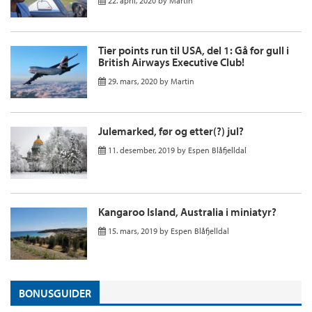
22. april, 2020
by
Martin
Tier points run til USA, del 1: Gå for gull i
British Airways Executive Club!
29. mars, 2020
by
Martin
Julemarked, før og etter(?) jul?
11. desember, 2019
by
Espen Blåfjelldal
Kangaroo Island, Australia i miniatyr?
15. mars, 2019
by
Espen Blåfjelldal
BONUSGUIDER