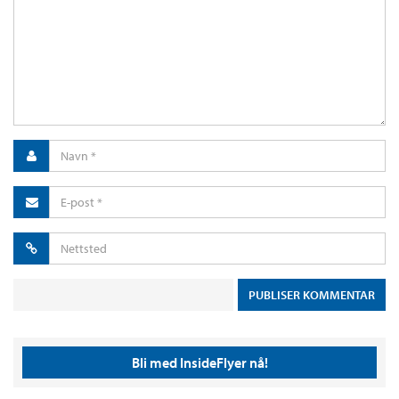
Bli med InsideFlyer nå!