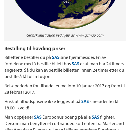
Grafisk illustrasjon ved hjelp av www.gcmap.com
Bestilling til høvding priser
Billettene bestiller du på
SAS
sine hjemmesider. En av
fordelene med å bestille billett hos
SAS
er at man har 24 timers
angrerett. Så du kan avbestille billetten innen 24 timer etter du
bestilte å få full refusjon.
Reiseperioden for tilbudet er mellom 10 januar 2017 og frem til
28 februar 2017.
Husk at tilbudsprisene ikke legges ut på
SAS
sine sider før kl
18.00 i kveld!
Man opptjener
SAS
Eurobonus poeng på alle
SAS
flighter.
Dersom man benytter et co-branded kort enten fra Mastercard
eller American Express, vil man i tillegg opptjene Eurobonus