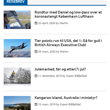
REISEBREV
Rundtur med Daniel og low-pass over et
koronastengt København Lufthavn
22. april, 2020
by
Martin
Tier points run til USA, del 1: Gå for gull i
British Airways Executive Club!
29. mars, 2020
by
Martin
Julemarked, før og etter(?) jul?
11. desember, 2019
by
Espen Blåfjelldal
Kangaroo Island, Australia i miniatyr?
15. mars, 2019
by
Espen Blåfjelldal