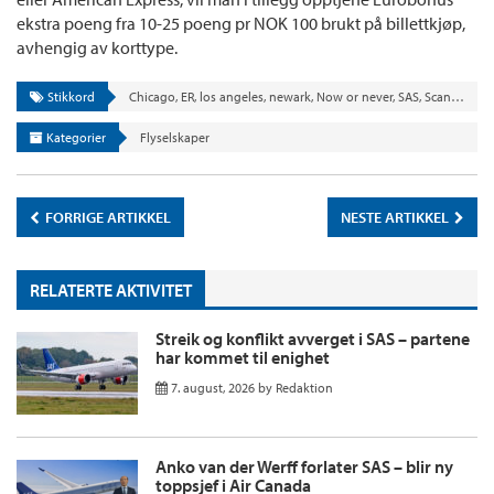
ekstra poeng fra 10-25 poeng pr NOK 100 brukt på billettkjøp,
avhengig av korttype.
Stikkord
Chicago
,
ER
,
los angeles
,
newark
,
Now or never
,
SAS
,
Scandinanvian Airlines
Kategorier
Flyselskaper
FORRIGE ARTIKKEL
NESTE ARTIKKEL
RELATERTE AKTIVITET
Streik og konflikt avverget i SAS – partene
har kommet til enighet
7. august, 2026
by
Redaktion
Anko van der Werff forlater SAS – blir ny
toppsjef i Air Canada