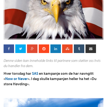
Denne siden kan inneholde links til partnere som støtter oss hvis
du handler fra dem.
Hver torsdag har
SAS
en kampanje som de har navngitt
«
Now or Never
«. I dag skulle kampanjen heller ha het «Du
store Høvding».