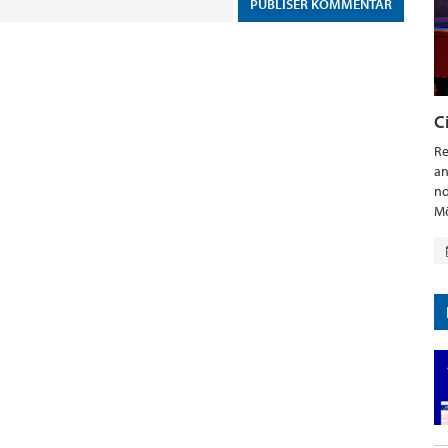
C
Re
an
no
Mö