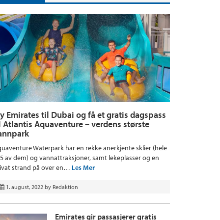
ly Emirates til Dubai og få et gratis dagspass
il Atlantis Aquaventure – verdens største
annpark
uaventure Waterpark har en rekke anerkjente sklier (hele
5 av dem) og vannattraksjoner, samt lekeplasser og en
ivat strand på over en…
Les Mer
1. august, 2022
by
Redaktion
Emirates gir passasjerer gratis