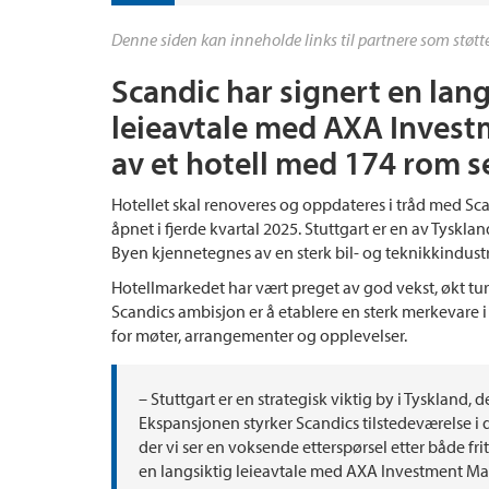
Denne siden kan inneholde links til partnere som støtte
Scandic har signert en lan
leieavtale med AXA Inves
av et hotell med 174 rom se
Hotellet skal renoveres og oppdateres i tråd med Sc
åpnet i fjerde kvartal 2025. Stuttgart er en av Tyskla
Byen kjennetegnes av en sterk bil- og teknikkindustri,
Hotellmarkedet har vært preget av god vekst, økt tur
Scandics ambisjon er å etablere en sterk merkevare i
for møter, arrangementer og opplevelser.
– Stuttgart er en strategisk viktig by i Tyskland, d
Ekspansjonen styrker Scandics tilstedeværelse i 
der vi ser en voksende etterspørsel etter både frit
en langsiktig leieavtale med AXA Investment Ma