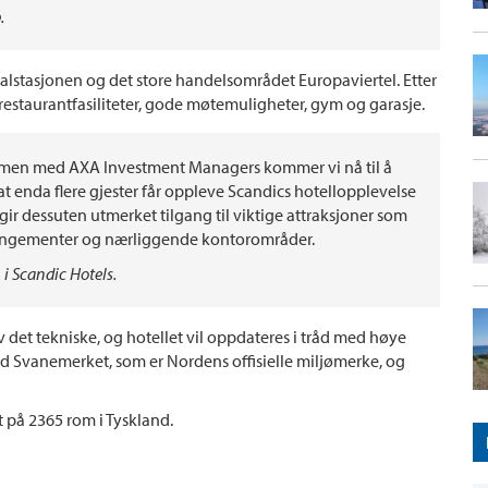
.
tralstasjonen og det store handelsområdet Europaviertel. Etter
 restaurantfasiliteter, gode møtemuligheter, gym og garasje.
sammen med AXA Investment Managers kommer vi nå til å
at enda flere gjester får oppleve Scandics hotellopplevelse
gir dessuten utmerket tilgang til viktige attraksjoner som
rrangementer og nærliggende kontorområder.
i Scandic Hotels.
 det tekniske, og hotellet vil oppdateres i tråd med høye
med Svanemerket, som er Nordens offisielle miljømerke, og
t på 2365 rom i Tyskland.