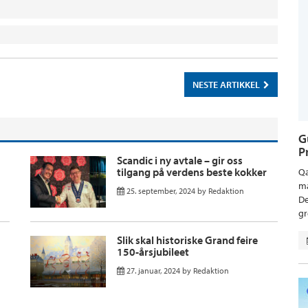
NESTE ARTIKKEL
G
P
Scandic i ny avtale – gir oss
tilgang på verdens beste kokker
Qa
ma
25. september, 2024
by
Redaktion
De
gr
Slik skal historiske Grand feire
150-årsjubileet
27. januar, 2024
by
Redaktion