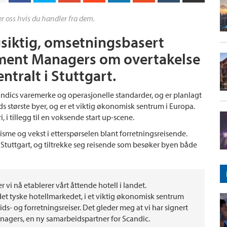
r oss hvis du handler fra dem.
gsiktig, omsetningsbasert
tment Managers om overtakelse
ntralt i Stuttgart.
andics varemerke og operasjonelle standarder, og er planlagt
nds største byer, og er et viktig økonomisk sentrum i Europa.
 i tillegg til en voksende start up-scene.
isme og vekst i etterspørselen blant forretningsreisende.
 Stuttgart, og tiltrekke seg reisende som besøker byen både
er vi nå etablerer vårt åttende hotell i landet.
det tyske hotellmarkedet, i et viktig økonomisk sentrum
ids- og forretningsreiser. Det gleder meg at vi har signert
nagers, en ny samarbeidspartner for Scandic.