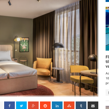
F
t
v
Aq
10
pr