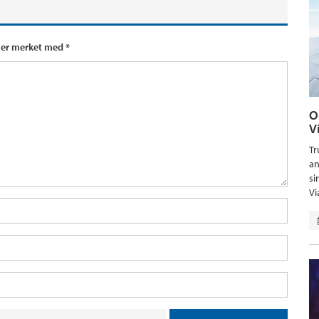
t er merket med
*
O
V
Tr
an
si
Vi