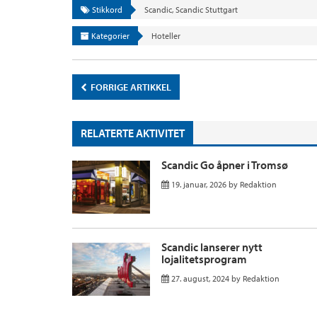
Stikkord
Scandic
,
Scandic Stuttgart
Kategorier
Hoteller
FORRIGE ARTIKKEL
RELATERTE AKTIVITET
Scandic Go åpner i Tromsø
19. januar, 2026
by
Redaktion
Scandic lanserer nytt
lojalitetsprogram
27. august, 2024
by
Redaktion