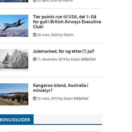
22. april, 2020
by
Martin
Tier points run til USA, del 1: Gå
for gull i British Airways Executive
Club!
29. mars, 2020
by
Martin
Julemarked, før og etter(?) jul?
11. desember, 2019
by
Espen Blåfjelldal
Kangaroo Island, Australia i
miniatyr?
15. mars, 2019
by
Espen Blåfjelldal
BONUSGUIDER