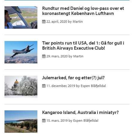
Rundtur med Daniel og low-pass over et
koronastengt København Lufthavn
22. april, 2020
by
Martin
Tier points run til USA, del 1: Gå for gull i
British Airways Executive Club!
29. mars, 2020
by
Martin
Julemarked, før og etter(?) jul?
11. desember, 2019
by
Espen Blåfjelldal
Kangaroo Island, Australia i miniatyr?
15. mars, 2019
by
Espen Blåfjelldal