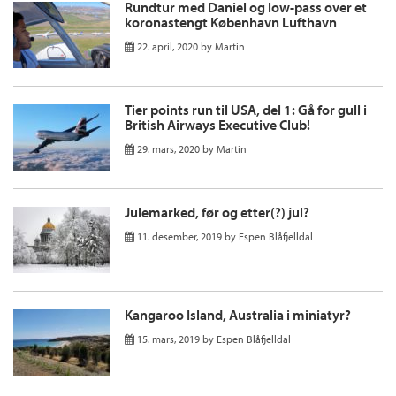
Rundtur med Daniel og low-pass over et
koronastengt København Lufthavn
22. april, 2020
by
Martin
Tier points run til USA, del 1: Gå for gull i
British Airways Executive Club!
29. mars, 2020
by
Martin
Julemarked, før og etter(?) jul?
11. desember, 2019
by
Espen Blåfjelldal
Kangaroo Island, Australia i miniatyr?
15. mars, 2019
by
Espen Blåfjelldal