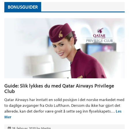
BONUSGUIDER
Guide: Slik lykkes du med Qatar Airways Privilege
Club
Qatar Airways har inntatt en solid posisjon i det norske markedet med
to daglige avganger fra Oslo Lufthavn. Dersom du ikke har gjort det
allerede, kan det derfor være greit å sette seg inn flyselskapets…
Les
Mer
28. februar, 2020
by
Martin