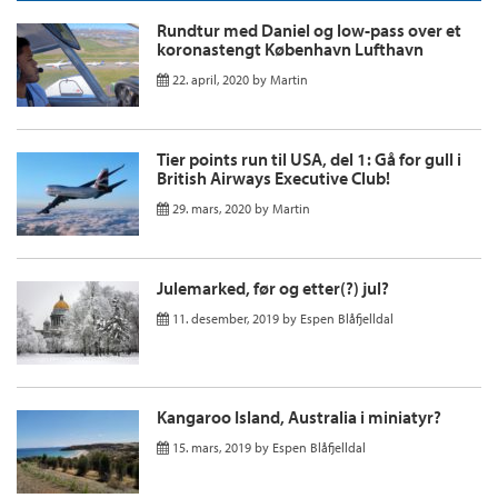
Rundtur med Daniel og low-pass over et
koronastengt København Lufthavn
22. april, 2020
by
Martin
Tier points run til USA, del 1: Gå for gull i
British Airways Executive Club!
29. mars, 2020
by
Martin
Julemarked, før og etter(?) jul?
11. desember, 2019
by
Espen Blåfjelldal
Kangaroo Island, Australia i miniatyr?
15. mars, 2019
by
Espen Blåfjelldal