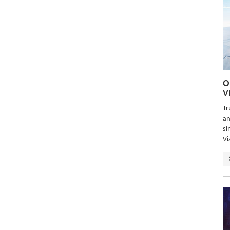
O
V
Tr
an
si
Vi