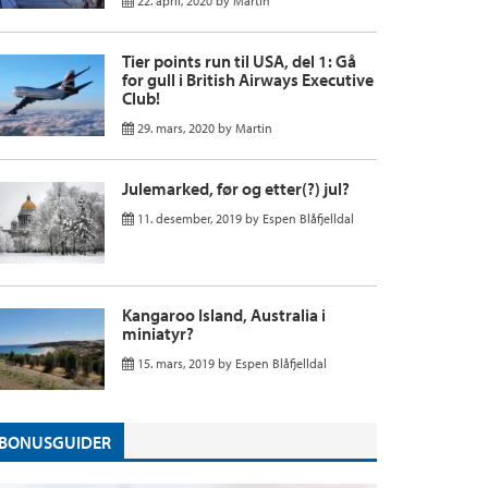
22. april, 2020
by
Martin
Tier points run til USA, del 1: Gå
for gull i British Airways Executive
Club!
29. mars, 2020
by
Martin
Julemarked, før og etter(?) jul?
11. desember, 2019
by
Espen Blåfjelldal
Kangaroo Island, Australia i
miniatyr?
15. mars, 2019
by
Espen Blåfjelldal
BONUSGUIDER