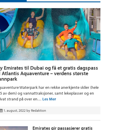
ly Emirates til Dubai og få et gratis dagspass
il Atlantis Aquaventure – verdens største
annpark
uaventure Waterpark har en rekke anerkjente sklier (hele
5 av dem) og vannattraksjoner, samt lekeplasser og en
ivat strand på over en…
Les Mer
1. august, 2022
by
Redaktion
Emirates gir passasjerer gratis