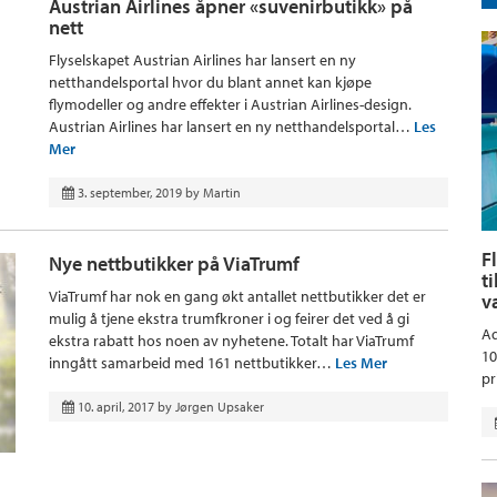
Austrian Airlines åpner «suvenirbutikk» på
nett
Flyselskapet Austrian Airlines har lansert en ny
netthandelsportal hvor du blant annet kan kjøpe
flymodeller og andre effekter i Austrian Airlines-design.
Austrian Airlines har lansert en ny netthandelsportal…
Les
Mer
3. september, 2019
by
Martin
F
Nye nettbutikker på ViaTrumf
t
ViaTrumf har nok en gang økt antallet nettbutikker det er
v
mulig å tjene ekstra trumfkroner i og feirer det ved å gi
Aq
ekstra rabatt hos noen av nyhetene. Totalt har ViaTrumf
10
inngått samarbeid med 161 nettbutikker…
Les Mer
pr
10. april, 2017
by
Jørgen Upsaker