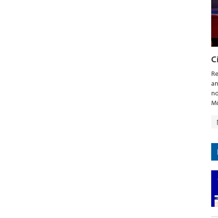
C
Re
an
no
Mö