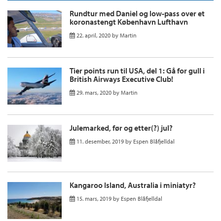
Rundtur med Daniel og low-pass over et
koronastengt København Lufthavn
22. april, 2020
by
Martin
Tier points run til USA, del 1: Gå for gull i
British Airways Executive Club!
29. mars, 2020
by
Martin
Julemarked, før og etter(?) jul?
11. desember, 2019
by
Espen Blåfjelldal
Kangaroo Island, Australia i miniatyr?
15. mars, 2019
by
Espen Blåfjelldal