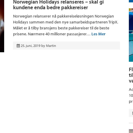
Norwegian Holidays relanseres – skal gi
kundene enda bedre pakkereiser
Norwegian relanserer nå pakkereiseløsningen Norwegian
Holidays sammen med den nye samarbeidspartneren TripX.
Målet er å tilby bransjens beste pakkereiser til de beste
prisene. Nærmere 40 millioner passasjerer…
Les Mer
25. juni, 2019
by
Martin
F
t
v
Aq
10
pr