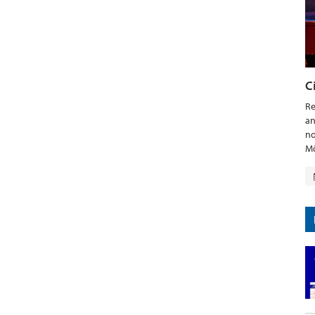
C
Re
an
no
Mö