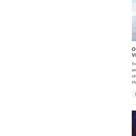
O
V
Tr
an
si
Vi