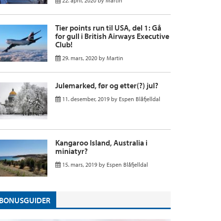
22. april, 2020
by
Martin
Tier points run til USA, del 1: Gå
for gull i British Airways Executive
Club!
29. mars, 2020
by
Martin
Julemarked, før og etter(?) jul?
11. desember, 2019
by
Espen Blåfjelldal
Kangaroo Island, Australia i
miniatyr?
15. mars, 2019
by
Espen Blåfjelldal
BONUSGUIDER