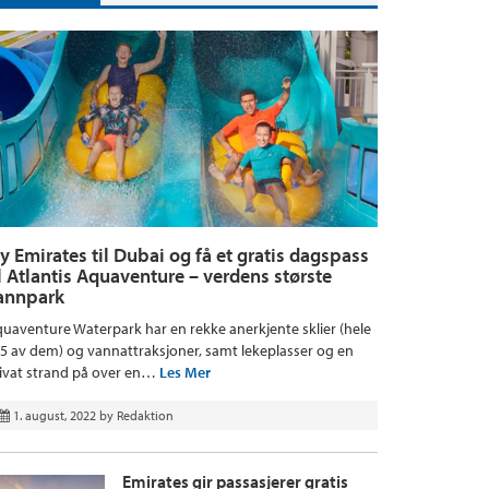
ly Emirates til Dubai og få et gratis dagspass
il Atlantis Aquaventure – verdens største
annpark
uaventure Waterpark har en rekke anerkjente sklier (hele
5 av dem) og vannattraksjoner, samt lekeplasser og en
ivat strand på over en…
Les Mer
1. august, 2022
by
Redaktion
Emirates gir passasjerer gratis