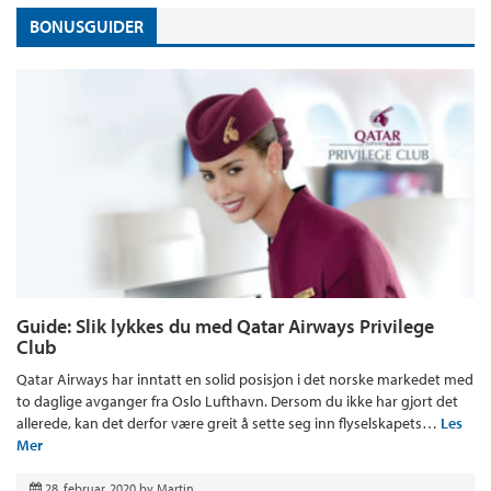
BONUSGUIDER
Guide: Slik lykkes du med Qatar Airways Privilege
Club
Qatar Airways har inntatt en solid posisjon i det norske markedet med
to daglige avganger fra Oslo Lufthavn. Dersom du ikke har gjort det
allerede, kan det derfor være greit å sette seg inn flyselskapets…
Les
Mer
28. februar, 2020
by
Martin