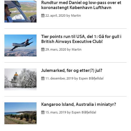
Rundtur med Daniel og low-pass over et
koronastengt København Lufthavn
22. april, 2020
by
Martin
Tier points run til USA, del 1: Gå for gull i
British Airways Executive Club!
29. mars, 2020
by
Martin
Julemarked, før og etter(?) jul?
11. desember, 2019
by
Espen Blåfjelldal
Kangaroo Island, Australia i miniatyr?
15. mars, 2019
by
Espen Blåfjelldal