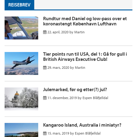
REISEBREV
Rundtur med Daniel og low-pass over et
koronastengt København Lufthavn
22. april, 2020
by
Martin
Tier points run til USA, del 1: Gå for gull i
British Airways Executive Club!
29. mars, 2020
by
Martin
Julemarked, før og etter(?) jul?
11. desember, 2019
by
Espen Blåfjelldal
Kangaroo Island, Australia i miniatyr?
15. mars, 2019
by
Espen Blåfjelldal