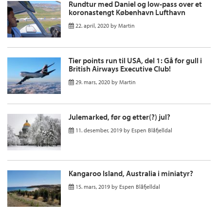
Rundtur med Daniel og low-pass over et
koronastengt København Lufthavn
22. april, 2020
by
Martin
Tier points run til USA, del 1: Gå for gull i
British Airways Executive Club!
29. mars, 2020
by
Martin
Julemarked, før og etter(?) jul?
11. desember, 2019
by
Espen Blåfjelldal
Kangaroo Island, Australia i miniatyr?
15. mars, 2019
by
Espen Blåfjelldal