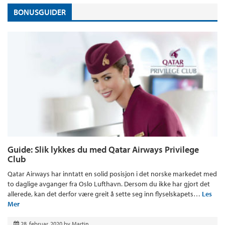
BONUSGUIDER
Guide: Slik lykkes du med Qatar Airways Privilege
Club
Qatar Airways har inntatt en solid posisjon i det norske markedet med
to daglige avganger fra Oslo Lufthavn. Dersom du ikke har gjort det
allerede, kan det derfor være greit å sette seg inn flyselskapets…
Les
Mer
28. februar, 2020
by
Martin