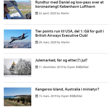
Rundtur med Daniel og low-pass over et
koronastengt København Lufthavn
22. april, 2020
by
Martin
Tier points run til USA, del 1: Gå for gull i
British Airways Executive Club!
29. mars, 2020
by
Martin
Julemarked, før og etter(?) jul?
11. desember, 2019
by
Espen Blåfjelldal
Kangaroo Island, Australia i miniatyr?
15. mars, 2019
by
Espen Blåfjelldal