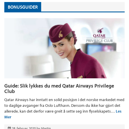
BONUSGUIDER
Guide: Slik lykkes du med Qatar Airways Privilege
Club
Qatar Airways har inntatt en solid posisjon i det norske markedet med
to daglige avganger fra Oslo Lufthavn. Dersom du ikke har gjort det
allerede, kan det derfor være greit å sette seg inn flyselskapets…
Les
Mer
28. februar, 2020
by
Martin