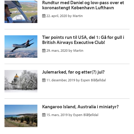
Rundtur med Daniel og low-pass over et
koronastengt København Lufthavn
22. april, 2020
by
Martin
Tier points run til USA, del 1: Gå for gull i
British Airways Executive Club!
29. mars, 2020
by
Martin
Julemarked, før og etter(?) jul?
11. desember, 2019
by
Espen Blåfjelldal
Kangaroo Island, Australia i miniatyr?
15. mars, 2019
by
Espen Blåfjelldal