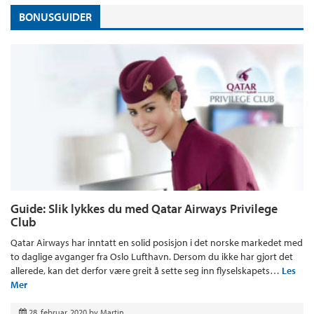
BONUSGUIDER
Guide: Slik lykkes du med Qatar Airways Privilege
Club
Qatar Airways har inntatt en solid posisjon i det norske markedet med
to daglige avganger fra Oslo Lufthavn. Dersom du ikke har gjort det
allerede, kan det derfor være greit å sette seg inn flyselskapets…
Les
Mer
28. februar, 2020
by
Martin