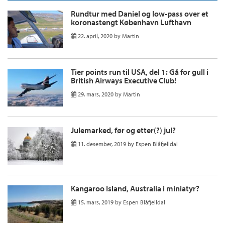
Rundtur med Daniel og low-pass over et
koronastengt København Lufthavn
22. april, 2020
by
Martin
Tier points run til USA, del 1: Gå for gull i
British Airways Executive Club!
29. mars, 2020
by
Martin
Julemarked, før og etter(?) jul?
11. desember, 2019
by
Espen Blåfjelldal
Kangaroo Island, Australia i miniatyr?
15. mars, 2019
by
Espen Blåfjelldal