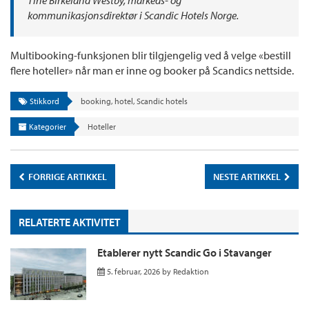
Tine Birkeland Westby, markeds- og
kommunikasjonsdirektør i Scandic Hotels Norge.
Multibooking-funksjonen blir tilgjengelig ved å velge «bestill
flere hoteller» når man er inne og booker på Scandics nettside.
Stikkord
booking
,
hotel
,
Scandic hotels
Kategorier
Hoteller
FORRIGE ARTIKKEL
NESTE ARTIKKEL
RELATERTE AKTIVITET
Etablerer nytt Scandic Go i Stavanger
5. februar, 2026
by
Redaktion