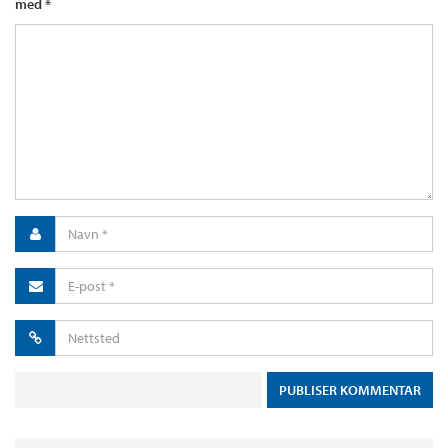
med
*