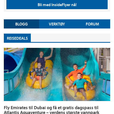
Bli med InsideFlyer nå!
BLOGG
VERKTØY
FORUM
REISEDEALS
Fly Emirates til Dubai og få et gratis dagspass til
Atlantis Aquaventure – verdens største vannpark