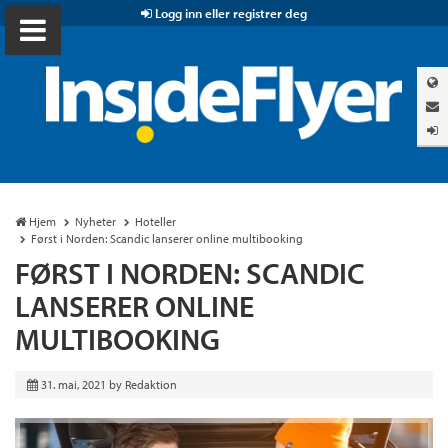
Logg inn eller registrer deg
Hjem
Nyheter
Hoteller
Først i Norden: Scandic lanserer online multibooking
FØRST I NORDEN: SCANDIC
LANSERER ONLINE
MULTIBOOKING
31. mai, 2021
by
Redaktion