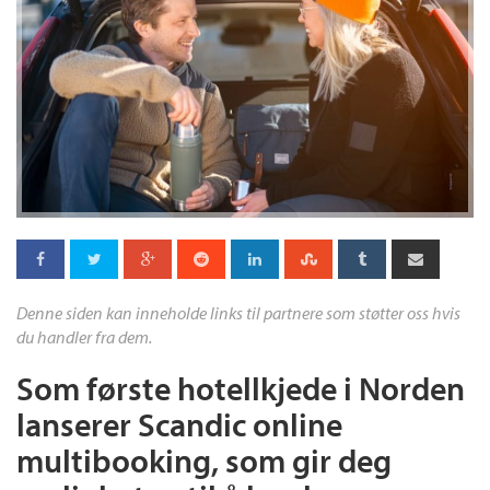
Denne siden kan inneholde links til partnere som støtter oss hvis
du handler fra dem.
Som første hotellkjede i Norden
lanserer Scandic online
multibooking, som gir deg