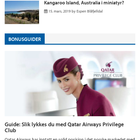
Kangaroo Island, Australia i miniatyr?
15. mars, 2019
by
Espen Blåfjelldal
BONUSGUIDER
Guide: Slik lykkes du med Qatar Airways Privilege
Club
Qatar Airways har inntatt en solid posisjon i det norske markedet med