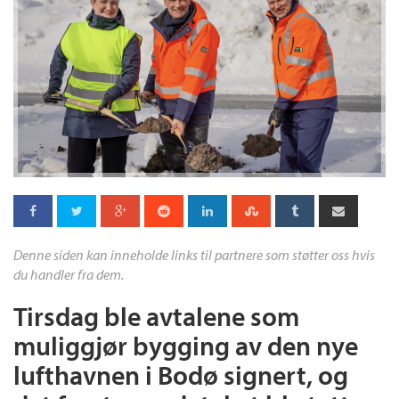
Denne siden kan inneholde links til partnere som støtter oss hvis
du handler fra dem.
Tirsdag ble avtalene som
muliggjør bygging av den nye
lufthavnen i Bodø signert, og