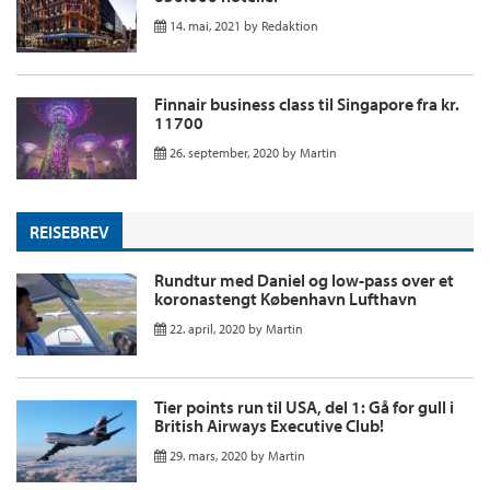
14. mai, 2021
by
Redaktion
Finnair business class til Singapore fra kr.
11700
26. september, 2020
by
Martin
REISEBREV
Rundtur med Daniel og low-pass over et
koronastengt København Lufthavn
22. april, 2020
by
Martin
Tier points run til USA, del 1: Gå for gull i
British Airways Executive Club!
29. mars, 2020
by
Martin