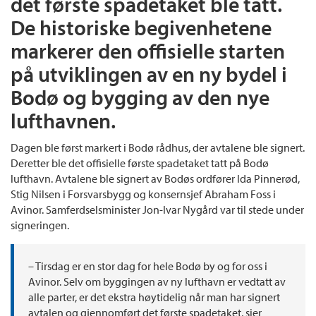
det første spadetaket ble tatt.
De historiske begivenhetene
markerer den offisielle starten
på utviklingen av en ny bydel i
Bodø og bygging av den nye
lufthavnen.
Dagen ble først markert i Bodø rådhus, der avtalene ble signert.
Deretter ble det offisielle første spadetaket tatt på Bodø
lufthavn. Avtalene ble signert av Bodøs ordfører Ida Pinnerød,
Stig Nilsen i Forsvarsbygg og konsernsjef Abraham Foss i
Avinor. Samferdselsminister Jon-Ivar Nygård var til stede under
signeringen.
– Tirsdag er en stor dag for hele Bodø by og for oss i
Avinor. Selv om byggingen av ny lufthavn er vedtatt av
alle parter, er det ekstra høytidelig når man har signert
avtalen og gjennomført det første spadetaket, sier