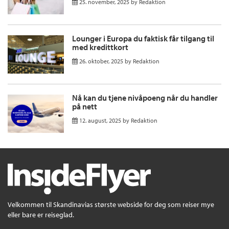
25. november, 2025
by
Redaktion
Lounger i Europa du faktisk får tilgang til
med kredittkort
26. oktober, 2025
by
Redaktion
Nå kan du tjene nivåpoeng når du handler
på nett
12. august, 2025
by
Redaktion
Velkommen til Skandinavias største webside for deg som reiser mye
eller bare er reiseglad.