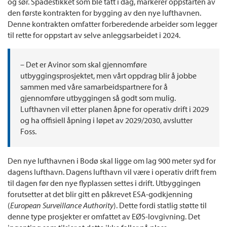
og sør. Spadestikket som ble tatt i dag, markerer oppstarten av
den første kontrakten for bygging av den nye lufthavnen.
Denne kontrakten omfatter forberedende arbeider som legger
til rette for oppstart av selve anleggsarbeidet i 2024.
– Det er Avinor som skal gjennomføre
utbyggingsprosjektet, men vårt oppdrag blir å jobbe
sammen med våre samarbeidspartnere for å
gjennomføre utbyggingen så godt som mulig.
Lufthavnen vil etter planen åpne for operativ drift i 2029
og ha offisiell åpning i løpet av 2029/2030, avslutter
Foss.
Den nye lufthavnen i Bodø skal ligge om lag 900 meter syd for
dagens lufthavn. Dagens lufthavn vil være i operativ drift frem
til dagen før den nye flyplassen settes i drift. Utbyggingen
forutsetter at det blir gitt en påkrevet ESA-godkjenning
(
European Surveillance Authority
). Dette fordi statlig støtte til
denne type prosjekter er omfattet av EØS-lovgivning. Det