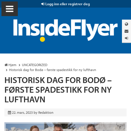
Logg inn eller registrer deg
Hjem
UNCATEGORIZED
Historisk dag for Bodø – første spadestikk for ny lufthavn
HISTORISK DAG FOR BODØ –
FØRSTE SPADESTIKK FOR NY
LUFTHAVN
22. mars, 2023
by
Redaktion