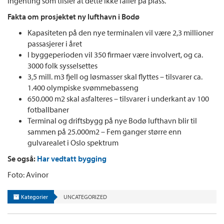
ingenting som tilsier at dette ikke faller på plass.
Fakta om prosjektet ny lufthavn i Bodø
Kapasiteten på den nye terminalen vil være 2,3 millioner
passasjerer i året
I byggeperioden vil 350 firmaer være involvert, og ca.
3000 folk sysselsettes
3,5 mill. m3 fjell og løsmasser skal flyttes – tilsvarer ca.
1.400 olympiske svømmebasseng
650.000 m2 skal asfalteres – tilsvarer i underkant av 100
fotballbaner
Terminal og driftsbygg på nye Bodø lufthavn blir til
sammen på 25.000m2 – Fem ganger større enn
gulvarealet i Oslo spektrum
Se også:
Har vedtatt bygging
Foto: Avinor
Kategorier
UNCATEGORIZED