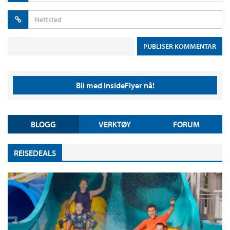
Bli med InsideFlyer nå!
BLOGG
VERKTØY
FORUM
REISEDEALS