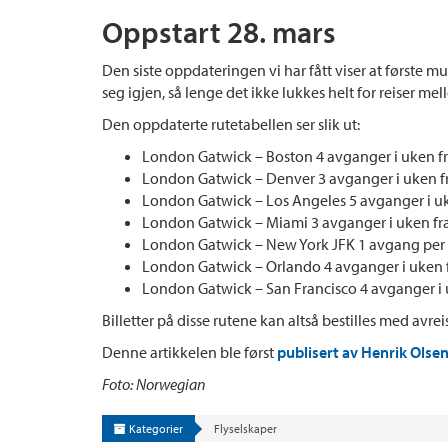
Oppstart 28. mars
Den siste oppdateringen vi har fått viser at første m
seg igjen, så lenge det ikke lukkes helt for reiser m
Den oppdaterte rutetabellen ser slik ut:
London Gatwick – Boston 4 avganger i uken fra 
London Gatwick – Denver 3 avganger i uken fra
London Gatwick – Los Angeles 5 avganger i uk
London Gatwick – Miami 3 avganger i uken fra
London Gatwick – New York JFK 1 avgang per u
London Gatwick – Orlando 4 avganger i uken f
London Gatwick – San Francisco 4 avganger i 
Billetter på disse rutene kan altså bestilles med avrei
Denne artikkelen ble først
publisert av Henrik Olsen
Foto: Norwegian
Kategorier
Flyselskaper