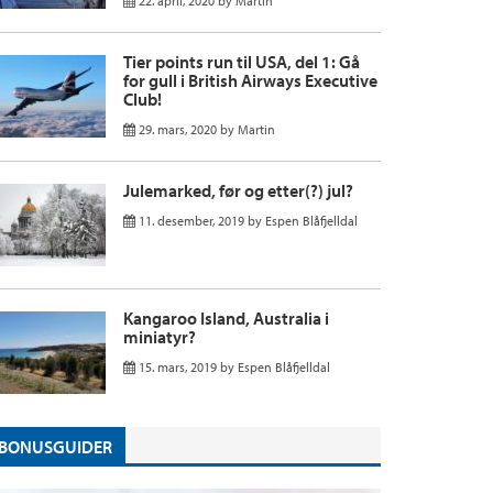
22. april, 2020
by
Martin
Tier points run til USA, del 1: Gå
for gull i British Airways Executive
Club!
29. mars, 2020
by
Martin
Julemarked, før og etter(?) jul?
11. desember, 2019
by
Espen Blåfjelldal
Kangaroo Island, Australia i
miniatyr?
15. mars, 2019
by
Espen Blåfjelldal
BONUSGUIDER