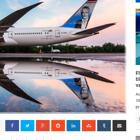
F
t
v
Aq
10
pr