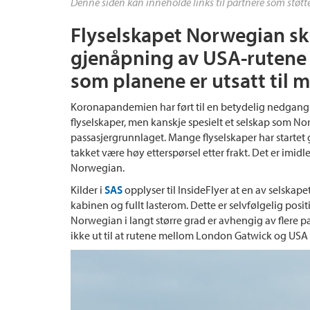
Denne siden kan inneholde links til partnere som støtte
Flyselskapet Norwegian sku
gjenåpning av USA-rutene i
som planene er utsatt til m
Koronapandemien har ført til en betydelig nedgang i e
flyselskaper, men kanskje spesielt et selskap som Nor
passasjergrunnlaget. Mange flyselskaper har startet 
takket være høy etterspørsel etter frakt. Det er imidl
Norwegian.
Kilder i
SAS
opplyser til InsideFlyer at en av selskap
kabinen og fullt lasterom. Dette er selvfølgelig posi
Norwegian i langt større grad er avhengig av flere p
ikke ut til at rutene mellom London Gatwick og USA