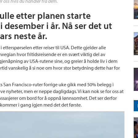
r oss hvis du handler fra dem.
lle etter planen starte
 desember i år. Nå ser det ut
ars neste år.
tterspørselen etter reiser til USA. Dette gjelder alle
wegian hvor fritidsreisende er en svært viktig del av
gjenåpning av USA-rutene sine, og greier å holde liv i dem
ertid vanskelig å si noe om hvor stor betydning dette har for
ets San Francisco-ruter forrige uke gikk med 50% belegg i
tive nyheter, men er neppe dagligdags. Vi kan nok se for oss at
assasjerer om bord for å oppnå lønnsomhet. Det ser derfor
 kommer i gang igjen med det det første.