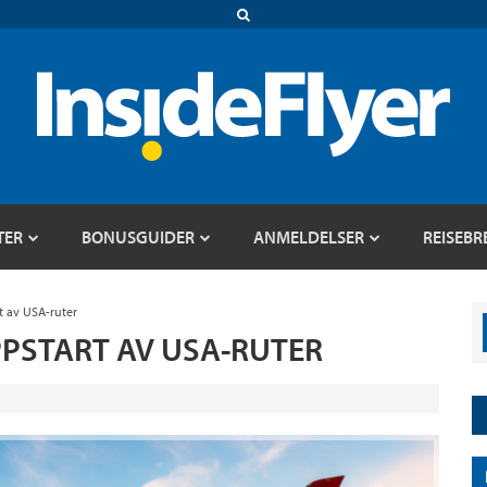
TER
BONUSGUIDER
ANMELDELSER
REISEBR
t av USA-ruter
PSTART AV USA-RUTER