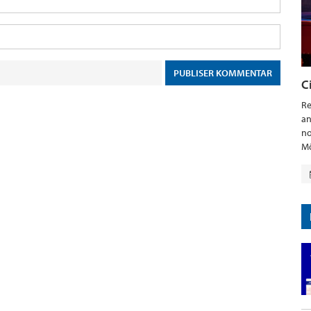
C
Re
an
no
Mö