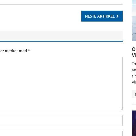
NESTE ARTIKKEL
O
t er merket med
*
V
Tr
an
si
Vi