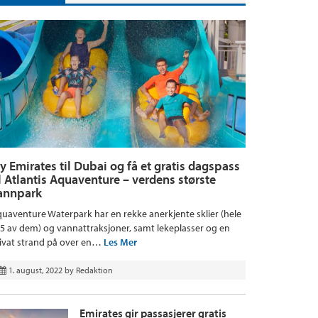
ly Emirates til Dubai og få et gratis dagspass
il Atlantis Aquaventure – verdens største
annpark
uaventure Waterpark har en rekke anerkjente sklier (hele
5 av dem) og vannattraksjoner, samt lekeplasser og en
ivat strand på over en…
Les Mer
1. august, 2022
by
Redaktion
Emirates gir passasjerer gratis