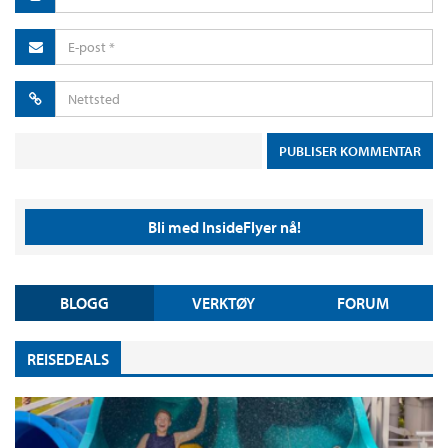
Bli med InsideFlyer nå!
BLOGG
VERKTØY
FORUM
REISEDEALS