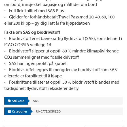
om bord, innsjekket bagasje og måltider om bord
• Full fleksibilitet med SAS Plus
• Gjelder for forhåndsbetalt Travel Pass med 20, 40, 60, 100
eller 200 klipp – gyldig i ett år fra kjøpsdatoen
Fakta om SAS og biodrivstoff
• Biodrivstoff er et bærekraftig flydrivstoff (SAF), som definert i
ICAO CORSIA vedlegg 16
• Biodrivstoff slipper ut opptil 80 % mindre klimapåvirkende
CO2 sammenlignet med fossile drivstoff
• SAS har ingen profitt på kjøpet
• Biodrivstoffet legges til mengden av biodrivstoff som SAS
allerede er forpliktet til å kjøpe
• Forskriftene tillater at opptil 50 % biodrivstoff blandes med
tradisjonelt flydrivstoff i eksisterende fly
Stikkord
SAS
Kategorier
UNCATEGORIZED