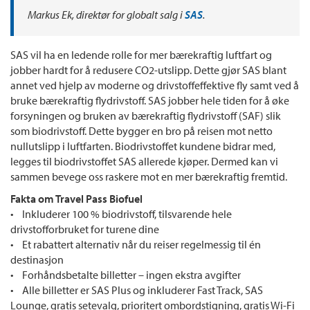
Markus Ek, direktør for globalt salg i
SAS
.
SAS vil ha en ledende rolle for mer bærekraftig luftfart og
jobber hardt for å redusere CO2-utslipp. Dette gjør SAS blant
annet ved hjelp av moderne og drivstoffeffektive fly samt ved å
bruke bærekraftig flydrivstoff. SAS jobber hele tiden for å øke
forsyningen og bruken av bærekraftig flydrivstoff (SAF) slik
som biodrivstoff. Dette bygger en bro på reisen mot netto
nullutslipp i luftfarten. Biodrivstoffet kundene bidrar med,
legges til biodrivstoffet SAS allerede kjøper. Dermed kan vi
sammen bevege oss raskere mot en mer bærekraftig fremtid.
Fakta om Travel Pass Biofuel
• Inkluderer 100 % biodrivstoff, tilsvarende hele
drivstofforbruket for turene dine
• Et rabattert alternativ når du reiser regelmessig til én
destinasjon
• Forhåndsbetalte billetter – ingen ekstra avgifter
• Alle billetter er SAS Plus og inkluderer Fast Track, SAS
Lounge, gratis setevalg, prioritert ombordstigning, gratis Wi-Fi