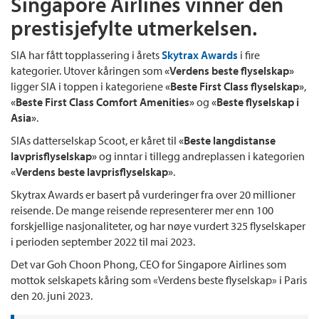
Singapore Airlines vinner den
prestisjefylte utmerkelsen.
SIA har fått topplassering i årets
Skytrax Awards
i fire
kategorier. Utover kåringen som
«Verdens beste flyselskap»
ligger SIA i toppen i kategoriene
«Beste First Class flyselskap»
,
«Beste First Class Comfort Amenities»
og
«Beste flyselskap i
Asia»
.
SIAs datterselskap Scoot, er kåret til
«Beste langdistanse
lavprisflyselskap»
og inntar i tillegg andreplassen i kategorien
«Verdens beste lavprisflyselskap»
.
Skytrax Awards er basert på vurderinger fra over 20 millioner
reisende. De mange reisende representerer mer enn 100
forskjellige nasjonaliteter, og har nøye vurdert 325 flyselskaper
i perioden september 2022 til mai 2023.
Det var Goh Choon Phong, CEO for Singapore Airlines som
mottok selskapets kåring som «Verdens beste flyselskap» i Paris
den 20. juni 2023.