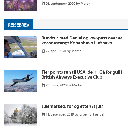
26. september, 2020
by
Martin
REISEBREV
Rundtur med Daniel og low-pass over et
koronastengt København Lufthavn
22. april, 2020
by
Martin
Tier points run til USA, del 1: Gå for gull i
British Airways Executive Club!
29. mars, 2020
by
Martin
Julemarked, før og etter(?) jul?
11. desember, 2019
by
Espen Blåfjelldal