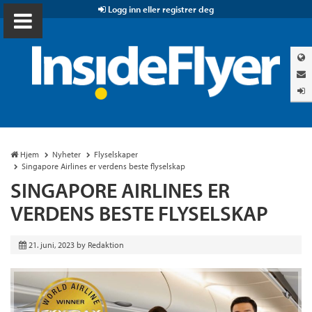
Logg inn eller registrer deg
Hjem
Nyheter
Flyselskaper
Singapore Airlines er verdens beste flyselskap
SINGAPORE AIRLINES ER
VERDENS BESTE FLYSELSKAP
21. juni, 2023
by
Redaktion