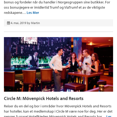
bonus og fordeler når du handler i Norgesgruppen sine butikker. For
oss bonusjegere er imidlertid Trumf og ViaTrumf et av de viktigste
redskapene…
Les Mer
4. mai, 2019
by
Martin
Circle M: Mövenpick Hotels and Resorts
Reiser du en del og bor i områder hvor Mövenpick Hotels and Resorts
har hoteller, kan et medlemskap i Circle M være noe for deg. Her er det
penger å spare! Hotellkjeden Mövenpick Hotels and Resorts har…
Les