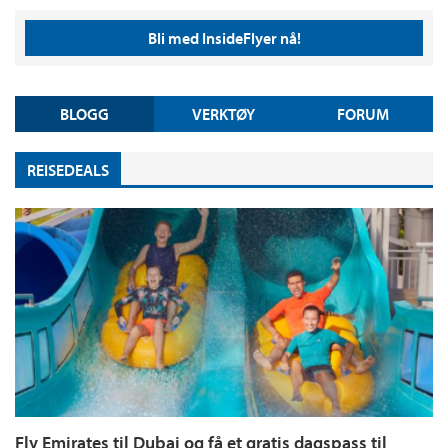
Bli med InsideFlyer nå!
BLOGG
VERKTØY
FORUM
REISEDEALS
Fly Emirates til Dubai og få et gratis dagspass til