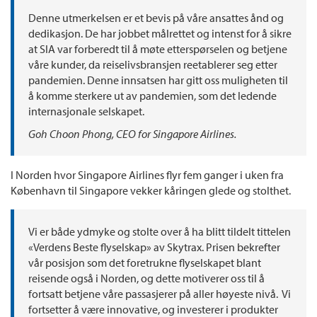
Denne utmerkelsen er et bevis på våre ansattes ånd og
dedikasjon. De har jobbet målrettet og intenst for å sikre
at SIA var forberedt til å møte etterspørselen og betjene
våre kunder, da reiselivsbransjen reetablerer seg etter
pandemien. Denne innsatsen har gitt oss muligheten til
å komme sterkere ut av pandemien, som det ledende
internasjonale selskapet.
Goh Choon Phong, CEO for Singapore Airlines.
I Norden hvor Singapore Airlines flyr fem ganger i uken fra
København til Singapore vekker kåringen glede og stolthet.
­­­­Vi er både ydmyke og stolte over å ha blitt tildelt tittelen
«Verdens Beste flyselskap» av Skytrax. Prisen bekrefter
vår posisjon som det foretrukne flyselskapet blant
reisende også i Norden, og dette motiverer oss til å
fortsatt betjene våre passasjerer på aller høyeste nivå. Vi
fortsetter å være innovative, og investerer i produkter