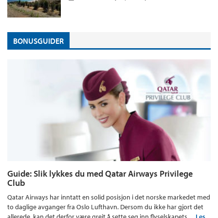
BONUSGUIDER
Guide: Slik lykkes du med Qatar Airways Privilege
Club
Qatar Airways har inntatt en solid posisjon i det norske markedet med
to daglige avganger fra Oslo Lufthavn. Dersom du ikke har gjort det
allerede, kan det derfor være greit å sette seg inn flyselskapets…
Les