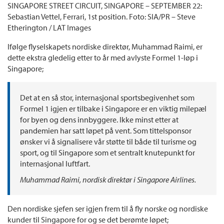
SINGAPORE STREET CIRCUIT, SINGAPORE – SEPTEMBER 22:
Sebastian Vettel, Ferrari, 1st position. Foto: SIA/PR – Steve
Etherington / LAT Images
Ifølge flyselskapets nordiske direktør, Muhammad Raimi, er
dette ekstra gledelig etter to år med avlyste Formel 1-løp i
Singapore;
Det at en så stor, internasjonal sportsbegivenhet som
Formel 1 igjen er tilbake i Singapore er en viktig milepæl
for byen og dens innbyggere. Ikke minst etter at
pandemien har satt løpet på vent. Som tittelsponsor
ønsker vi å signalisere vår støtte til både til turisme og
sport, og til Singapore som et sentralt knutepunkt for
internasjonal luftfart.
Muhammad Raimi, nordisk direktør i Singapore Airlines.
Den nordiske sjefen ser igjen frem til å fly norske og nordiske
kunder til Singapore for og se det berømte løpet;