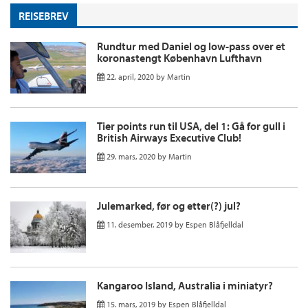
REISEBREV
Rundtur med Daniel og low-pass over et
koronastengt København Lufthavn
22. april, 2020
by
Martin
Tier points run til USA, del 1: Gå for gull i
British Airways Executive Club!
29. mars, 2020
by
Martin
Julemarked, før og etter(?) jul?
11. desember, 2019
by
Espen Blåfjelldal
Kangaroo Island, Australia i miniatyr?
15. mars, 2019
by
Espen Blåfjelldal