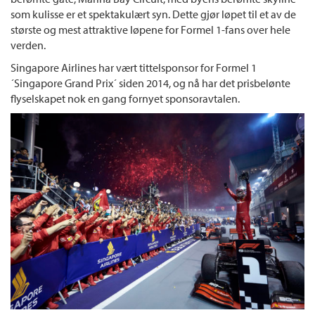
som kulisse er et spektakulært syn. Dette gjør løpet til et av de
største og mest attraktive løpene for Formel 1-fans over hele
verden.
Singapore Airlines har vært tittelsponsor for Formel 1
´Singapore Grand Prix´ siden 2014, og nå har det prisbelønte
flyselskapet nok en gang fornyet sponsoravtalen.