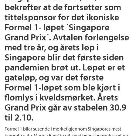
bekrefter at de fortsetter som
tittelsponsor for det ikoniske
Formel 1- løpet ´Singapore
Grand Prix´. Avtalen forlengelse
med tre år, og årets løp i
Singapore blir det første siden
pandemien brøt ut. Løpet er et
gateløp, og var det første
Formel 1-løpet som ble kjørt i
flomlys i kveldsmørket. Årets
Grand Prix går av stabelen 30.9
til 2.10.
Formel 1 biler susende i mørket gjennom Singapores mest
berømte gate, Marina Bay Circuit, med byens berømte skyline