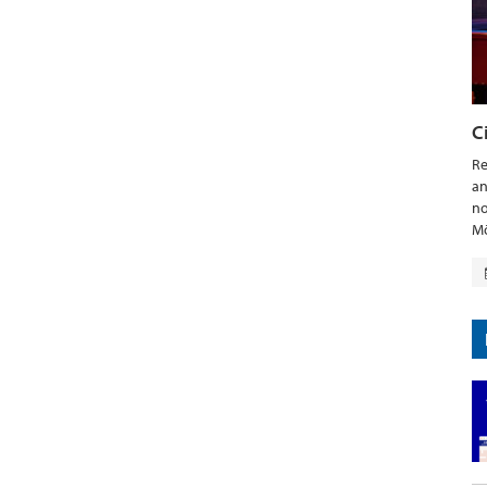
C
Re
an
no
Mö