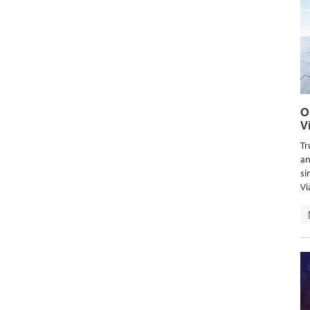
O
V
Tr
an
si
Vi