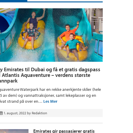
ly Emirates til Dubai og få et gratis dagspass
il Atlantis Aquaventure – verdens største
annpark
uaventure Waterpark har en rekke anerkjente sklier (hele
5 av dem) og vannattraksjoner, samt lekeplasser og en
ivat strand på over en…
Les Mer
1. august, 2022
by
Redaktion
Emirates gir passasjerer gratis