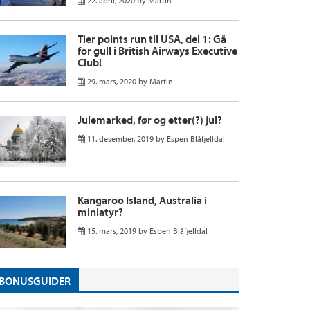
22. april, 2020
by
Martin
Tier points run til USA, del 1: Gå
for gull i British Airways Executive
Club!
29. mars, 2020
by
Martin
Julemarked, før og etter(?) jul?
11. desember, 2019
by
Espen Blåfjelldal
Kangaroo Island, Australia i
miniatyr?
15. mars, 2019
by
Espen Blåfjelldal
BONUSGUIDER