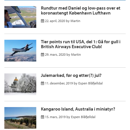
Rundtur med Daniel og low-pass over et
koronastengt København Lufthavn
22. april, 2020
by
Martin
Tier points run til USA, del 1: Gå for gull i
British Airways Executive Club!
29. mars, 2020
by
Martin
Julemarked, før og etter(?) jul?
11. desember, 2019
by
Espen Blåfjelldal
Kangaroo Island, Australia i miniatyr?
15. mars, 2019
by
Espen Blåfjelldal