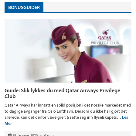
BONUSGUIDER
Guide: Slik lykkes du med Qatar Airways Privilege
Club
Qatar Airways har inntatt en solid posisjon i det norske markedet med
to daglige avganger fra Oslo Lufthavn. Dersom du ikke har gjort det
allerede, kan det derfor være greit å sette seg inn flyselskapets…
Les
Mer
28. februar, 2020
by
Martin