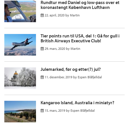
Rundtur med Daniel og low-pass over et
koronastengt København Lufthavn
22. april, 2020
by
Martin
Tier points run til USA, del 1: Gå for gull i
British Airways Executive Club!
29. mars, 2020
by
Martin
Julemarked, før og etter(?) jul?
11. desember, 2019
by
Espen Blåfjelldal
Kangaroo Island, Australia i miniatyr?
15. mars, 2019
by
Espen Blåfjelldal