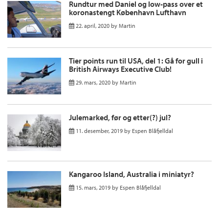
Rundtur med Daniel og low-pass over et
koronastengt København Lufthavn
22. april, 2020
by
Martin
Tier points run til USA, del 1: Gå for gull i
British Airways Executive Club!
29. mars, 2020
by
Martin
Julemarked, før og etter(?) jul?
11. desember, 2019
by
Espen Blåfjelldal
Kangaroo Island, Australia i miniatyr?
15. mars, 2019
by
Espen Blåfjelldal