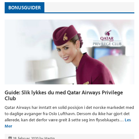
BONUSGUIDER
Guide: Slik lykkes du med Qatar Airways Privilege
Club
Qatar Airways har inntatt en solid posisjon i det norske markedet med
to daglige avganger fra Oslo Lufthavn. Dersom du ikke har gjort det
allerede, kan det derfor være greit å sette seg inn flyselskapets…
Les
Mer
28. februar, 2020
by
Martin