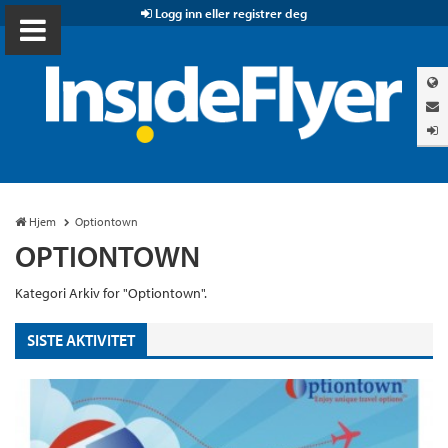
Logg inn eller registrer deg
Hjem
Optiontown
OPTIONTOWN
Kategori Arkiv for "Optiontown".
SISTE AKTIVITET