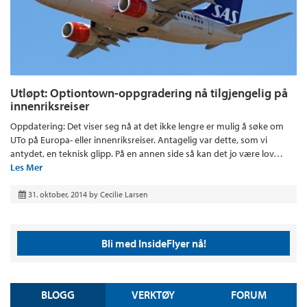
Utløpt: Optiontown-oppgradering nå tilgjengelig på
innenriksreiser
Oppdatering: Det viser seg nå at det ikke lengre er mulig å søke om
UTo på Europa- eller innenriksreiser. Antagelig var dette, som vi
antydet, en teknisk glipp. På en annen side så kan det jo være lov…
Les Mer
31. oktober, 2014
by
Cecilie Larsen
Bli med InsideFlyer nå!
BLOGG
VERKTØY
FORUM