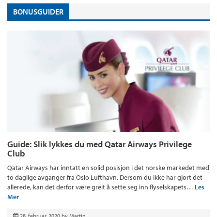
BONUSGUIDER
Guide: Slik lykkes du med Qatar Airways Privilege
Club
Qatar Airways har inntatt en solid posisjon i det norske markedet med
to daglige avganger fra Oslo Lufthavn. Dersom du ikke har gjort det
allerede, kan det derfor være greit å sette seg inn flyselskapets…
Les
Mer
28. februar, 2020
by
Martin