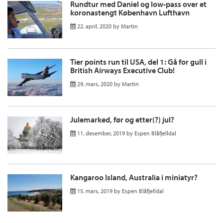
Rundtur med Daniel og low-pass over et
koronastengt København Lufthavn
22. april, 2020
by
Martin
Tier points run til USA, del 1: Gå for gull i
British Airways Executive Club!
29. mars, 2020
by
Martin
Julemarked, før og etter(?) jul?
11. desember, 2019
by
Espen Blåfjelldal
Kangaroo Island, Australia i miniatyr?
15. mars, 2019
by
Espen Blåfjelldal