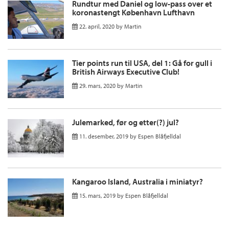
Rundtur med Daniel og low-pass over et
koronastengt København Lufthavn
22. april, 2020
by
Martin
Tier points run til USA, del 1: Gå for gull i
British Airways Executive Club!
29. mars, 2020
by
Martin
Julemarked, før og etter(?) jul?
11. desember, 2019
by
Espen Blåfjelldal
Kangaroo Island, Australia i miniatyr?
15. mars, 2019
by
Espen Blåfjelldal