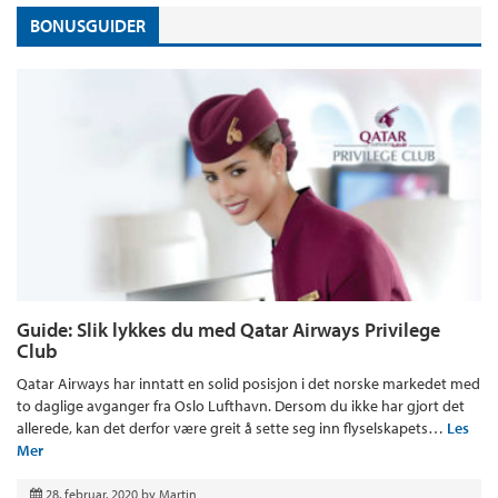
BONUSGUIDER
Guide: Slik lykkes du med Qatar Airways Privilege
Club
Qatar Airways har inntatt en solid posisjon i det norske markedet med
to daglige avganger fra Oslo Lufthavn. Dersom du ikke har gjort det
allerede, kan det derfor være greit å sette seg inn flyselskapets…
Les
Mer
28. februar, 2020
by
Martin